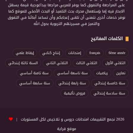
على المراجعة والتفوق كما يوفر للمربي مراجعا بيداغوجية قيمة يسهل
الابحار فيه إما بإستعمال محرك بحث التلميذ أو البحث الأصلي للموقع كما
نوفر خدمات أخرى نتمنى أن تلقى إعجابكم وأن تساعد أبنائنا في التفوق
والتميز في مسيرتهم التربوية بحول الله
الكلمات المفاتيح
6ème année
français
إمتحانات
إنتاج كتابي
إيقاظ علمي
الثلاثي الأول
الثلاثي الثالث
الثلاثي الثاني
السنة ثالثة إبتدائي
تمارين
رياضيات
سنة تاسعة أساسي
سنة ثامنة أساسي
سنة خامسة إبتدائي
سنة رابعة إبتدائي
سنة سابعة أساسي
سنة سادسة إبتدائي
فروض تأليفية
2026 نجمع التقييمات امتحانات دروس و تلاخيص لكل المستويات |
موقع قراية