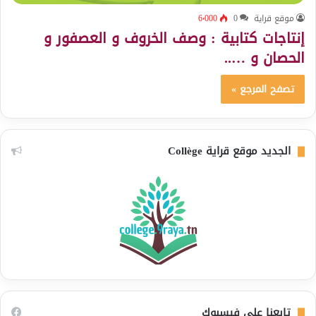
موقع قراية
0
6٬000
إنتاجات كتابية : وصف الخروف و العصفور و
الحصان و …..
تصفح المرجع »
الجديد موقع قراية Collège
تابعنا على فيسبوك