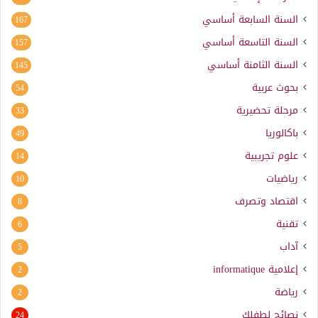
السنة السابعة أساسي
167
السنة التاسعة أساسي
157
السنة الثامنة أساسي
145
بحوث عربية
54
مرحلة تحضيرية
33
باكالوريا
49
علوم تجريبية
14
رياضيات
10
اقتصاد وتصرف
8
تقنية
6
آداب
5
إعلامية
informatique
2
رياضة
2
نصائح لطفلك
24