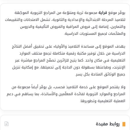
يوفّر موقع
قراية
مجموعة ثرية ومتنوّعة من المراجع التربوية الموجّهة
لتلاميذ المرحلة الابتدائية والإعدادية والثانوية، تشمل الامتحانات والتقييمات
والتمارين، إضافة إلى فروض المراقبة والفروض التأليفية والدروس
والملخّصات لجميع المستويات الدراسية.
يهدف الموقع إلى مساعدة التلاميذ والأولياء على تحقيق أفضل النتائج
الدراسية من خلال توفير مكتبة رقمية متكاملة تجمع مختلف الموارد
التعليمية في مكان واحد. كما يتيح للزائرين تصفّح المراجع مباشرة عبر
الإنترنت، وطباعتها بسهولة دون الحاجة إلى تحميلها، مع إمكانية تنزيل
جميع الوثائق المتاحة بكل يسر.
ولا يقتصر الموقع على خدمة التلاميذ فحسب، بل يوفّر أيضاً مجموعة من
المراجع والموارد التربوية لفائدة المعلّمين والأساتذة، بما يساهم في دعم
العملية التعليمية وتطويرها.
روابط مفيدة