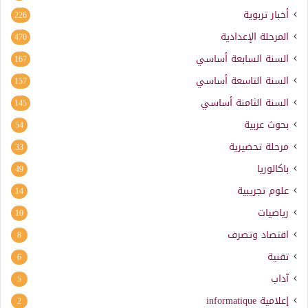
أخبار تربوية
226
المرحلة الإعدادية
470
السنة السابعة أساسي
167
السنة التاسعة أساسي
157
السنة الثامنة أساسي
145
بحوث عربية
54
مرحلة تحضيرية
33
باكالوريا
49
علوم تجريبية
14
رياضيات
10
اقتصاد وتصرف
8
تقنية
6
آداب
5
إعلامية
informatique
2