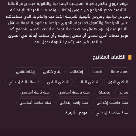
موقع تربوي يهتم بالحياة المدرسية الإعدادية والثانوية حيث يوفر لأبنائنا
التلاميذ جميع المراجع من دروس إمتحانات وتقييمات للمرحلة الإبتدائية
وفروض مراقبة وفروض تأليفية للمرحلة الإعدادية والثانوية التي تساعدهم
على المراجعة والتفوق كما يوفر للمربي مراجعا بيداغوجية قيمة يسهل
الابحار فيه إما بإستعمال محرك بحث التلميذ أو البحث الأصلي للموقع كما
نوفر خدمات أخرى نتمنى أن تلقى إعجابكم وأن تساعد أبنائنا في التفوق
والتميز في مسيرتهم التربوية بحول الله
الكلمات المفاتيح
6ème année
français
إمتحانات
إنتاج كتابي
إيقاظ علمي
الثلاثي الأول
الثلاثي الثالث
الثلاثي الثاني
السنة ثالثة إبتدائي
تمارين
رياضيات
سنة تاسعة أساسي
سنة ثامنة أساسي
سنة خامسة إبتدائي
سنة رابعة إبتدائي
سنة سابعة أساسي
سنة سادسة إبتدائي
فروض تأليفية