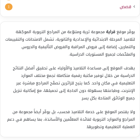
قصص
1
يوفّر موقع
قراية
مجموعة ثرية ومتنوّعة من المراجع التربوية الموجّهة
لتلاميذ المرحلة الابتدائية والإعدادية والثانوية، تشمل الامتحانات والتقييمات
والتمارين، إضافة إلى فروض المراقبة والفروض التأليفية والدروس
والملخّصات لجميع المستويات الدراسية.
يهدف الموقع إلى مساعدة التلاميذ والأولياء على تحقيق أفضل النتائج
الدراسية من خلال توفير مكتبة رقمية متكاملة تجمع مختلف الموارد
التعليمية في مكان واحد. كما يتيح للزائرين تصفّح المراجع مباشرة عبر
الإنترنت، وطباعتها بسهولة دون الحاجة إلى تحميلها، مع إمكانية تنزيل
جميع الوثائق المتاحة بكل يسر.
ولا يقتصر الموقع على خدمة التلاميذ فحسب، بل يوفّر أيضاً مجموعة من
المراجع والموارد التربوية لفائدة المعلّمين والأساتذة، بما يساهم في دعم
العملية التعليمية وتطويرها.