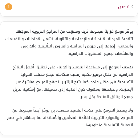
قصص
1
يوفّر موقع
قراية
مجموعة ثرية ومتنوّعة من المراجع التربوية الموجّهة
لتلاميذ المرحلة الابتدائية والإعدادية والثانوية، تشمل الامتحانات والتقييمات
والتمارين، إضافة إلى فروض المراقبة والفروض التأليفية والدروس
والملخّصات لجميع المستويات الدراسية.
يهدف الموقع إلى مساعدة التلاميذ والأولياء على تحقيق أفضل النتائج
الدراسية من خلال توفير مكتبة رقمية متكاملة تجمع مختلف الموارد
التعليمية في مكان واحد. كما يتيح للزائرين تصفّح المراجع مباشرة عبر
الإنترنت، وطباعتها بسهولة دون الحاجة إلى تحميلها، مع إمكانية تنزيل
جميع الوثائق المتاحة بكل يسر.
ولا يقتصر الموقع على خدمة التلاميذ فحسب، بل يوفّر أيضاً مجموعة من
المراجع والموارد التربوية لفائدة المعلّمين والأساتذة، بما يساهم في دعم
العملية التعليمية وتطويرها.