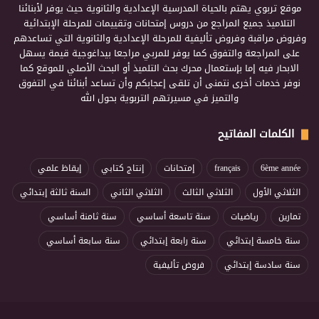
موقع تربوي يهتم بالحياة المدرسية الإعدادية والثانوية حيث يوفر لأبنائنا
التلاميذ جميع المراجع من دروس إمتحانات وتقييمات للمرحلة الإبتدائية
وفروض مراقبة وفروض تأليفية للمرحلة الإعدادية والثانوية التي تساعدهم
على المراجعة والتفوق كما يوفر للمربي مراجعا بيداغوجية قيمة يسهل
الابحار فيه إما بإستعمال محرك بحث التلميذ أو البحث الأصلي للموقع كما
نوفر خدمات أخرى نتمنى أن تلقى إعجابكم وأن تساعد أبنائنا في التفوق
والتميز في مسيرتهم التربوية بحول الله
الكلمات المفاتيح
6ème année
français
إمتحانات
إنتاج كتابي
إيقاظ علمي
الثلاثي الأول
الثلاثي الثالث
الثلاثي الثاني
السنة ثالثة إبتدائي
تمارين
رياضيات
سنة تاسعة أساسي
سنة ثامنة أساسي
سنة خامسة إبتدائي
سنة رابعة إبتدائي
سنة سابعة أساسي
سنة سادسة إبتدائي
فروض تأليفية