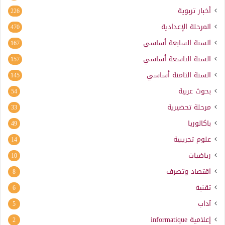
أخبار تربوية
226
المرحلة الإعدادية
470
السنة السابعة أساسي
167
السنة التاسعة أساسي
157
السنة الثامنة أساسي
145
بحوث عربية
54
مرحلة تحضيرية
33
باكالوريا
49
علوم تجريبية
14
رياضيات
10
اقتصاد وتصرف
8
تقنية
6
آداب
5
إعلامية
informatique
2