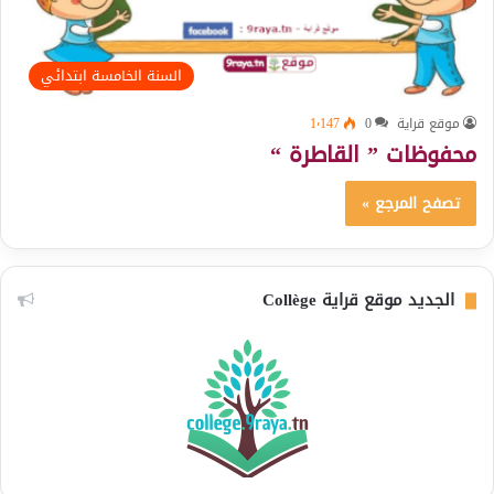
السنة الخامسة ابتدائي
موقع قراية
0
1٬147
محفوظات ” القاطرة “
تصفح المرجع »
الجديد موقع قراية Collège