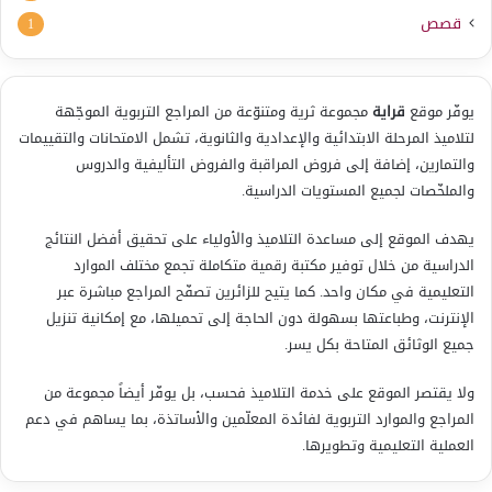
قصص
1
يوفّر موقع
قراية
مجموعة ثرية ومتنوّعة من المراجع التربوية الموجّهة
لتلاميذ المرحلة الابتدائية والإعدادية والثانوية، تشمل الامتحانات والتقييمات
والتمارين، إضافة إلى فروض المراقبة والفروض التأليفية والدروس
والملخّصات لجميع المستويات الدراسية.
يهدف الموقع إلى مساعدة التلاميذ والأولياء على تحقيق أفضل النتائج
الدراسية من خلال توفير مكتبة رقمية متكاملة تجمع مختلف الموارد
التعليمية في مكان واحد. كما يتيح للزائرين تصفّح المراجع مباشرة عبر
الإنترنت، وطباعتها بسهولة دون الحاجة إلى تحميلها، مع إمكانية تنزيل
جميع الوثائق المتاحة بكل يسر.
ولا يقتصر الموقع على خدمة التلاميذ فحسب، بل يوفّر أيضاً مجموعة من
المراجع والموارد التربوية لفائدة المعلّمين والأساتذة، بما يساهم في دعم
العملية التعليمية وتطويرها.