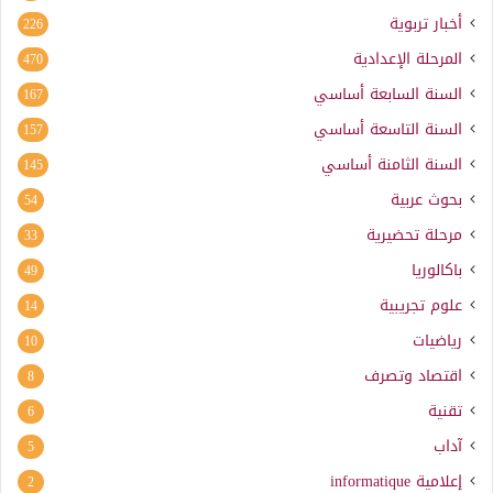
أخبار تربوية
226
المرحلة الإعدادية
470
السنة السابعة أساسي
167
السنة التاسعة أساسي
157
السنة الثامنة أساسي
145
بحوث عربية
54
مرحلة تحضيرية
33
باكالوريا
49
علوم تجريبية
14
رياضيات
10
اقتصاد وتصرف
8
تقنية
6
آداب
5
إعلامية
informatique
2