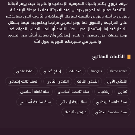
موقع تربوي يهتم بالحياة المدرسية الإعدادية والثانوية حيث يوفر لأبنائنا
التلاميذ جميع المراجع من دروس إمتحانات وتقييمات للمرحلة الإبتدائية
وفروض مراقبة وفروض تأليفية للمرحلة الإعدادية والثانوية التي تساعدهم
على المراجعة والتفوق كما يوفر للمربي مراجعا بيداغوجية قيمة يسهل
الابحار فيه إما بإستعمال محرك بحث التلميذ أو البحث الأصلي للموقع كما
نوفر خدمات أخرى نتمنى أن تلقى إعجابكم وأن تساعد أبنائنا في التفوق
والتميز في مسيرتهم التربوية بحول الله
الكلمات المفاتيح
6ème année
français
إمتحانات
إنتاج كتابي
إيقاظ علمي
الثلاثي الأول
الثلاثي الثالث
الثلاثي الثاني
السنة ثالثة إبتدائي
تمارين
رياضيات
سنة تاسعة أساسي
سنة ثامنة أساسي
سنة خامسة إبتدائي
سنة رابعة إبتدائي
سنة سابعة أساسي
سنة سادسة إبتدائي
فروض تأليفية