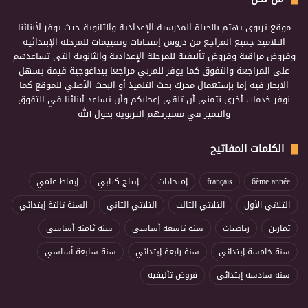
موقع تربوي يهتم بالحياة المدرسية الإعدادية والثانوية حيث يوفر لأبنائنا
التلاميذ جميع المراجع من دروس إمتحانات وتقييمات للمرحلة الإبتدائية
وفروض مراقبة وفروض تأليفية للمرحلة الإعدادية والثانوية التي تساعدهم
على المراجعة والتفوق كما يوفر للمربي مراجعا بيداغوجية قيمة يسهل
الابحار فيه إما بإستعمال محرك بحث التلميذ أو البحث الأصلي للموقع كما
نوفر خدمات أخرى نتمنى أن تلقى إعجابكم وأن تساعد أبنائنا في التفوق
والتميز في مسيرتهم التربوية بحول الله
الكلمات المفاتيح
6ème année
français
إمتحانات
إنتاج كتابي
إيقاظ علمي
الثلاثي الأول
الثلاثي الثالث
الثلاثي الثاني
السنة ثالثة إبتدائي
تمارين
رياضيات
سنة تاسعة أساسي
سنة ثامنة أساسي
سنة خامسة إبتدائي
سنة رابعة إبتدائي
سنة سابعة أساسي
سنة سادسة إبتدائي
فروض تأليفية