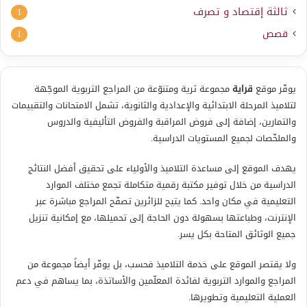
ثالثة إقتصاد و تصرف
1
قصص
1
يوفّر موقع
قراية
مجموعة ثرية ومتنوّعة من المراجع التربوية الموجّهة
لتلاميذ المرحلة الابتدائية والإعدادية والثانوية، تشمل الامتحانات والتقييمات
والتمارين، إضافة إلى فروض المراقبة والفروض التأليفية والدروس
والملخّصات لجميع المستويات الدراسية.
يهدف الموقع إلى مساعدة التلاميذ والأولياء على تحقيق أفضل النتائج
الدراسية من خلال توفير مكتبة رقمية متكاملة تجمع مختلف الموارد
التعليمية في مكان واحد. كما يتيح للزائرين تصفّح المراجع مباشرة عبر
الإنترنت، وطباعتها بسهولة دون الحاجة إلى تحميلها، مع إمكانية تنزيل
جميع الوثائق المتاحة بكل يسر.
ولا يقتصر الموقع على خدمة التلاميذ فحسب، بل يوفّر أيضاً مجموعة من
المراجع والموارد التربوية لفائدة المعلّمين والأساتذة، بما يساهم في دعم
العملية التعليمية وتطويرها.