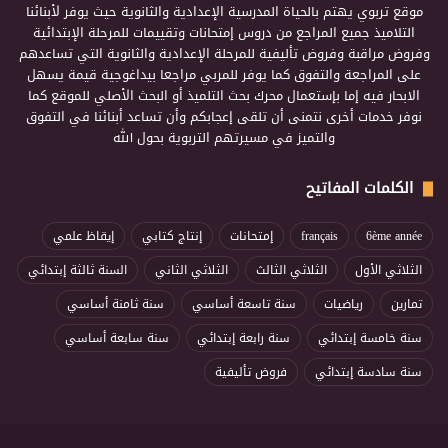
موقع تربوي يهتم بالحياة المدرسية الإعدادية والثانوية حيث يوفر لأبنائنا
التلاميذ جميع المراجع من دروس إمتحانات وتقييمات للمرحلة الإبتدائية
وفروض مراقبة وفروض تأليفية للمرحلة الإعدادية والثانوية التي تساعدهم
على المراجعة والتفوق كما يوفر للمربي مراجعا بيداغوجية قيمة يسهل
الابحار فيه إما بإستعمال محرك بحث التلميذ أو البحث الأصلي للموقع كما
نوفر خدمات أخرى نتمنى أن تلقى إعجابكم وأن تساعد أبنائنا في التفوق
والتميز في مسيرتهم التربوية بحول الله
الكلمات المفاتيح
6ème année
français
إمتحانات
إنتاج كتابي
إيقاظ علمي
الثلاثي الأول
الثلاثي الثالث
الثلاثي الثاني
السنة ثالثة إبتدائي
تمارين
رياضيات
سنة تاسعة أساسي
سنة ثامنة أساسي
سنة خامسة إبتدائي
سنة رابعة إبتدائي
سنة سابعة أساسي
سنة سادسة إبتدائي
فروض تأليفية