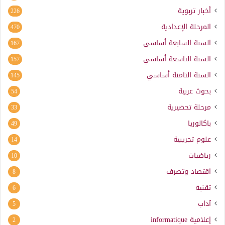
أخبار تربوية
226
المرحلة الإعدادية
470
السنة السابعة أساسي
167
السنة التاسعة أساسي
157
السنة الثامنة أساسي
145
بحوث عربية
54
مرحلة تحضيرية
33
باكالوريا
49
علوم تجريبية
14
رياضيات
10
اقتصاد وتصرف
8
تقنية
6
آداب
5
إعلامية
informatique
2