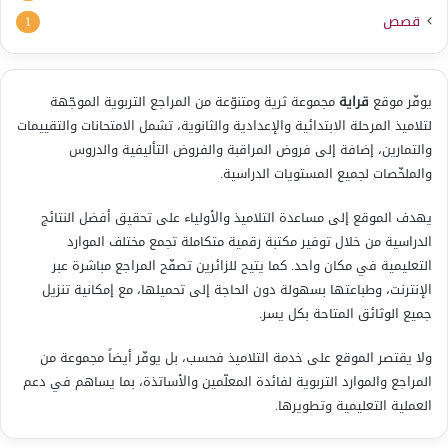
قصص
1
يوفّر موقع
قراية
مجموعة ثرية ومتنوّعة من المراجع التربوية الموجّهة
لتلاميذ المرحلة الابتدائية والإعدادية والثانوية، تشمل الامتحانات والتقييمات
والتمارين، إضافة إلى فروض المراقبة والفروض التأليفية والدروس
والملخّصات لجميع المستويات الدراسية.
يهدف الموقع إلى مساعدة التلاميذ والأولياء على تحقيق أفضل النتائج
الدراسية من خلال توفير مكتبة رقمية متكاملة تجمع مختلف الموارد
التعليمية في مكان واحد. كما يتيح للزائرين تصفّح المراجع مباشرة عبر
الإنترنت، وطباعتها بسهولة دون الحاجة إلى تحميلها، مع إمكانية تنزيل
جميع الوثائق المتاحة بكل يسر.
ولا يقتصر الموقع على خدمة التلاميذ فحسب، بل يوفّر أيضاً مجموعة من
المراجع والموارد التربوية لفائدة المعلّمين والأساتذة، بما يساهم في دعم
العملية التعليمية وتطويرها.