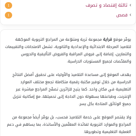
ثالثة إقتصاد و تصرف
1
قصص
1
يوفّر موقع
قراية
مجموعة ثرية ومتنوّعة من المراجع التربوية الموجّهة
لتلاميذ المرحلة الابتدائية والإعدادية والثانوية، تشمل الامتحانات والتقييمات
والتمارين، إضافة إلى فروض المراقبة والفروض التأليفية والدروس
والملخّصات لجميع المستويات الدراسية.
يهدف الموقع إلى مساعدة التلاميذ والأولياء على تحقيق أفضل النتائج
الدراسية من خلال توفير مكتبة رقمية متكاملة تجمع مختلف الموارد
التعليمية في مكان واحد. كما يتيح للزائرين تصفّح المراجع مباشرة عبر
الإنترنت، وطباعتها بسهولة دون الحاجة إلى تحميلها، مع إمكانية تنزيل
جميع الوثائق المتاحة بكل يسر.
ولا يقتصر الموقع على خدمة التلاميذ فحسب، بل يوفّر أيضاً مجموعة من
المراجع والموارد التربوية لفائدة المعلّمين والأساتذة، بما يساهم في دعم
العملية التعليمية وتطويرها.