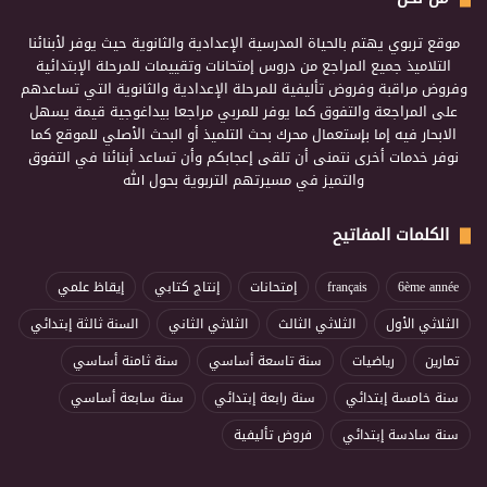
موقع تربوي يهتم بالحياة المدرسية الإعدادية والثانوية حيث يوفر لأبنائنا
التلاميذ جميع المراجع من دروس إمتحانات وتقييمات للمرحلة الإبتدائية
وفروض مراقبة وفروض تأليفية للمرحلة الإعدادية والثانوية التي تساعدهم
على المراجعة والتفوق كما يوفر للمربي مراجعا بيداغوجية قيمة يسهل
الابحار فيه إما بإستعمال محرك بحث التلميذ أو البحث الأصلي للموقع كما
نوفر خدمات أخرى نتمنى أن تلقى إعجابكم وأن تساعد أبنائنا في التفوق
والتميز في مسيرتهم التربوية بحول الله
الكلمات المفاتيح
6ème année
français
إمتحانات
إنتاج كتابي
إيقاظ علمي
الثلاثي الأول
الثلاثي الثالث
الثلاثي الثاني
السنة ثالثة إبتدائي
تمارين
رياضيات
سنة تاسعة أساسي
سنة ثامنة أساسي
سنة خامسة إبتدائي
سنة رابعة إبتدائي
سنة سابعة أساسي
سنة سادسة إبتدائي
فروض تأليفية