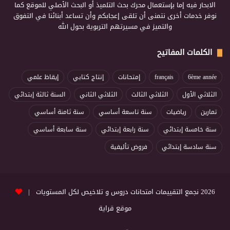
الابحار فيه إما بإستعمال محرك بحث التلميذ أو البحث الأصلي للموقع كما
نوفر خدمات أخرى نتمنى أن تلقى إعجابكم وأن تساعد أبنائنا في التفوق
والتميز في مسيرتهم التربوية بحول الله
الكلمات المفاتيح
6ème année
français
إمتحانات
إنتاج كتابي
إيقاظ علمي
الثلاثي الأول
الثلاثي الثالث
الثلاثي الثاني
السنة ثالثة إبتدائي
تمارين
رياضيات
سنة تاسعة أساسي
سنة ثامنة أساسي
سنة خامسة إبتدائي
سنة رابعة إبتدائي
سنة سابعة أساسي
سنة سادسة إبتدائي
فروض تأليفية
2026 نجمع التقييمات امتحانات دروس و تلاخيص لكل المستويات |
موقع قراية