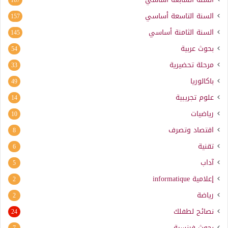
السنة التاسعة أساسي
157
السنة الثامنة أساسي
145
بحوث عربية
54
مرحلة تحضيرية
33
باكالوريا
49
علوم تجريبية
14
رياضيات
10
اقتصاد وتصرف
8
تقنية
6
آداب
5
إعلامية
informatique
2
رياضة
2
نصائح لطفلك
24
بحوث فرنسية