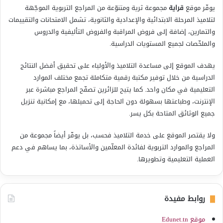
يوفّر موقع
قراية
مجموعة ثرية ومتنوّعة من المراجع التربوية الموجّهة
لتلاميذ المرحلة الابتدائية والإعدادية والثانوية، تشمل الامتحانات والتقييمات
والتمارين، إضافة إلى فروض المراقبة والفروض التأليفية والدروس
والملخّصات لجميع المستويات الدراسية.
يهدف الموقع إلى مساعدة التلاميذ والأولياء على تحقيق أفضل النتائج
الدراسية من خلال توفير مكتبة رقمية متكاملة تجمع مختلف الموارد
التعليمية في مكان واحد. كما يتيح للزائرين تصفّح المراجع مباشرة عبر
الإنترنت، وطباعتها بسهولة دون الحاجة إلى تحميلها، مع إمكانية تنزيل
جميع الوثائق المتاحة بكل يسر.
ولا يقتصر الموقع على خدمة التلاميذ فحسب، بل يوفّر أيضاً مجموعة من
المراجع والموارد التربوية لفائدة المعلّمين والأساتذة، بما يساهم في دعم
العملية التعليمية وتطويرها.
روابط مفيدة
موقع Edunet.tn