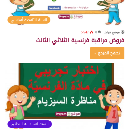
السنة التاسعة أساسي
موقع قراية
0
5٬947
فروض مراقبة فرنسية الثلاثي الثالث
تصفح المرجع »
السنة السادسة ابتدائي