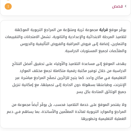
قصص
1
يوفّر موقع
قراية
مجموعة ثرية ومتنوّعة من المراجع التربوية الموجّهة
لتلاميذ المرحلة الابتدائية والإعدادية والثانوية، تشمل الامتحانات والتقييمات
والتمارين، إضافة إلى فروض المراقبة والفروض التأليفية والدروس
والملخّصات لجميع المستويات الدراسية.
يهدف الموقع إلى مساعدة التلاميذ والأولياء على تحقيق أفضل النتائج
الدراسية من خلال توفير مكتبة رقمية متكاملة تجمع مختلف الموارد
التعليمية في مكان واحد. كما يتيح للزائرين تصفّح المراجع مباشرة عبر
الإنترنت، وطباعتها بسهولة دون الحاجة إلى تحميلها، مع إمكانية تنزيل
جميع الوثائق المتاحة بكل يسر.
ولا يقتصر الموقع على خدمة التلاميذ فحسب، بل يوفّر أيضاً مجموعة من
المراجع والموارد التربوية لفائدة المعلّمين والأساتذة، بما يساهم في دعم
العملية التعليمية وتطويرها.