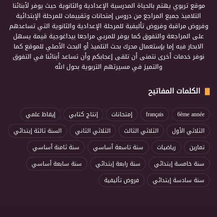
موقع تربوي يهتم بالحياة المدرسية الإعدادية والثانوية حيث يوفر لأبنائنا
التلاميذ جميع المراجع من دروس إمتحانات وتقييمات للمرحلة الإبتدائية
وفروض مراقبة وفروض تأليفية للمرحلة الإعدادية والثانوية التي تساعدهم
على المراجعة والتفوق كما يوفر للمربي مراجعا بيداغوجية قيمة يسهل
الابحار فيه إما بإستعمال محرك بحث التلميذ أو البحث الأصلي للموقع كما
نوفر خدمات أخرى نتمنى أن تلقى إعجابكم وأن تساعد أبنائنا في التفوق
والتميز في مسيرتهم التربوية بحول الله
الكلمات المفاتيح
6ème année
français
إمتحانات
إنتاج كتابي
إيقاظ علمي
الثلاثي الأول
الثلاثي الثالث
الثلاثي الثاني
السنة ثالثة إبتدائي
تمارين
رياضيات
سنة تاسعة أساسي
سنة ثامنة أساسي
سنة خامسة إبتدائي
سنة رابعة إبتدائي
سنة سابعة أساسي
سنة سادسة إبتدائي
فروض تأليفية