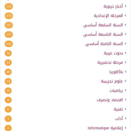
أخبار تربوية
226
المرحلة الإعدادية
470
السنة السابعة أساسي
167
السنة التاسعة أساسي
157
السنة الثامنة أساسي
145
بحوث عربية
54
مرحلة تحضيرية
33
باكالوريا
49
علوم تجريبية
14
رياضيات
10
اقتصاد وتصرف
8
تقنية
6
آداب
5
إعلامية
informatique
2