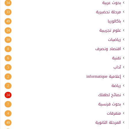
بحوث عربية
54
مرحلة تحضيرية
33
باكالوريا
49
علوم تجريبية
14
رياضيات
10
اقتصاد وتصرف
8
تقنية
6
آداب
5
إعلامية
informatique
2
رياضة
2
نصائح لطفلك
24
بحوث فرنسية
7
متفرقات
4
المرحلة الثانوية
49