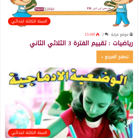
السنة الثالثة ابتدائي
موقع قراية
2
15٬169
رياضيات : تقييم الفترة 3 الثلاثي الثاني
تصفح المرجع »
السنة الثالثة ابتدائي