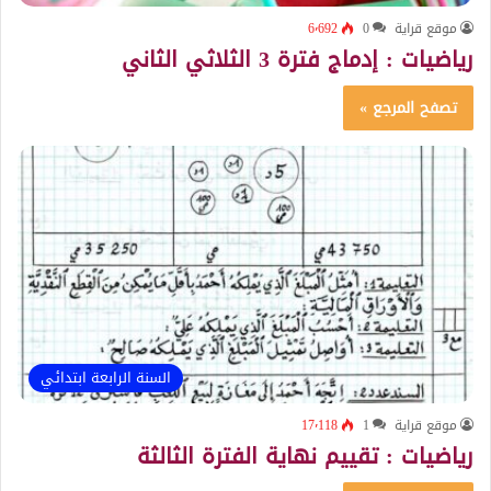
موقع قراية
0
6٬692
رياضيات : إدماج فترة 3 الثلاثي الثاني
تصفح المرجع »
السنة الرابعة ابتدائي
موقع قراية
1
17٬118
رياضيات : تقييم نهاية الفترة الثالثة