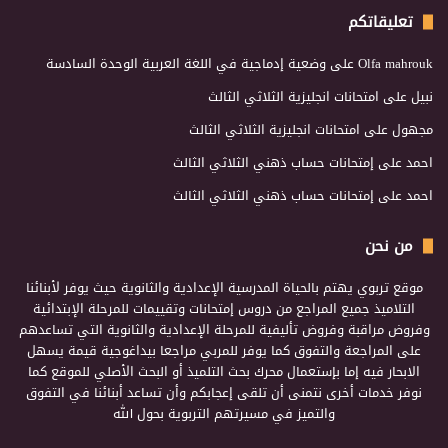
تعليقاتكم
Olfa mahrouk
على
وضعية إدماجية في اللغة العربية الوحدة السادسة
نبيل
على
امتحانات انجليزية الثلاثي الثالث
مجهول
على
امتحانات انجليزية الثلاثي الثالث
احمد
على
إمتحانات حساب ذهني الثلاثي الثالث
احمد
على
إمتحانات حساب ذهني الثلاثي الثالث
من نحن
موقع تربوي يهتم بالحياة المدرسية الإعدادية والثانوية حيث يوفر لأبنائنا
التلاميذ جميع المراجع من دروس إمتحانات وتقييمات للمرحلة الإبتدائية
وفروض مراقبة وفروض تأليفية للمرحلة الإعدادية والثانوية التي تساعدهم
على المراجعة والتفوق كما يوفر للمربي مراجعا بيداغوجية قيمة يسهل
الابحار فيه إما بإستعمال محرك بحث التلميذ أو البحث الأصلي للموقع كما
نوفر خدمات أخرى نتمنى أن تلقى إعجابكم وأن تساعد أبنائنا في التفوق
والتميز في مسيرتهم التربوية بحول الله