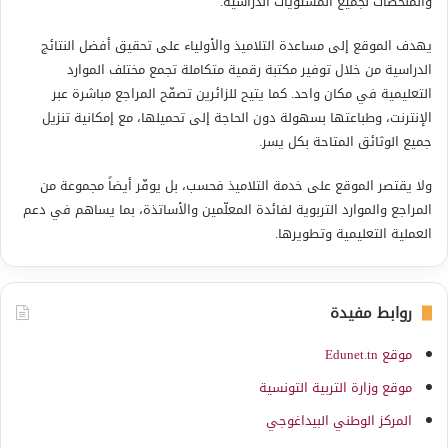
والملخّصات لجميع المستويات الدراسية.
يهدف الموقع إلى مساعدة التلاميذ والأولياء على تحقيق أفضل النتائج
الدراسية من خلال توفير مكتبة رقمية متكاملة تجمع مختلف الموارد
التعليمية في مكان واحد. كما يتيح للزائرين تصفّح المراجع مباشرة عبر
الإنترنت، وطباعتها بسهولة دون الحاجة إلى تحميلها، مع إمكانية تنزيل
جميع الوثائق المتاحة بكل يسر.
ولا يقتصر الموقع على خدمة التلاميذ فحسب، بل يوفّر أيضاً مجموعة من
المراجع والموارد التربوية لفائدة المعلّمين والأساتذة، بما يساهم في دعم
العملية التعليمية وتطويرها.
روابط مفيدة
موقع Edunet.tn
موقع وزارة التربية التونسية
المركز الوطني البيداغوجي