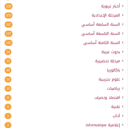
أخبار تربوية
226
المرحلة الإعدادية
470
السنة السابعة أساسي
167
السنة التاسعة أساسي
157
السنة الثامنة أساسي
145
بحوث عربية
54
مرحلة تحضيرية
33
باكالوريا
49
علوم تجريبية
14
رياضيات
10
اقتصاد وتصرف
8
تقنية
6
آداب
5
إعلامية
informatique
2