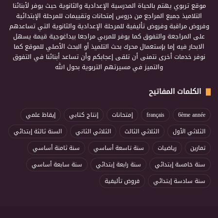
موقع تربوي يهتم بالحياة المدرسية الإعدادية والثانوية حيث يوفر لأبنائنا
التلاميذ جميع المراجع من دروس إمتحانات وتقييمات للمرحلة الإبتدائية
وفروض مراقبة وفروض تأليفية للمرحلة الإعدادية والثانوية التي تساعدهم
على المراجعة والتفوق كما يوفر للمربي مراجعا بيداغوجية قيمة يسهل
الابحار فيه إما بإستعمال محرك بحث التلميذ أو البحث الأصلي للموقع كما
نوفر خدمات أخرى نتمنى أن تلقى إعجابكم وأن تساعد أبنائنا في التفوق
والتميز في مسيرتهم التربوية بحول الله
الكلمات المفاتيح
6ème année
français
إمتحانات
إنتاج كتابي
إيقاظ علمي
الثلاثي الأول
الثلاثي الثالث
الثلاثي الثاني
السنة ثالثة إبتدائي
تمارين
رياضيات
سنة تاسعة أساسي
سنة ثامنة أساسي
سنة خامسة إبتدائي
سنة رابعة إبتدائي
سنة سابعة أساسي
سنة سادسة إبتدائي
فروض تأليفية