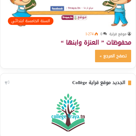
السنة الخامسة ابتدائي
موقع قراية
0
1٬274
محفوظات ” العنزة وابنها “
تصفح المرجع »
الجديد موقع قراية Collège