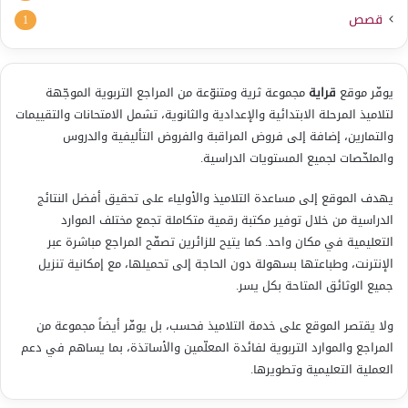
قصص
1
يوفّر موقع
قراية
مجموعة ثرية ومتنوّعة من المراجع التربوية الموجّهة
لتلاميذ المرحلة الابتدائية والإعدادية والثانوية، تشمل الامتحانات والتقييمات
والتمارين، إضافة إلى فروض المراقبة والفروض التأليفية والدروس
والملخّصات لجميع المستويات الدراسية.
يهدف الموقع إلى مساعدة التلاميذ والأولياء على تحقيق أفضل النتائج
الدراسية من خلال توفير مكتبة رقمية متكاملة تجمع مختلف الموارد
التعليمية في مكان واحد. كما يتيح للزائرين تصفّح المراجع مباشرة عبر
الإنترنت، وطباعتها بسهولة دون الحاجة إلى تحميلها، مع إمكانية تنزيل
جميع الوثائق المتاحة بكل يسر.
ولا يقتصر الموقع على خدمة التلاميذ فحسب، بل يوفّر أيضاً مجموعة من
المراجع والموارد التربوية لفائدة المعلّمين والأساتذة، بما يساهم في دعم
العملية التعليمية وتطويرها.