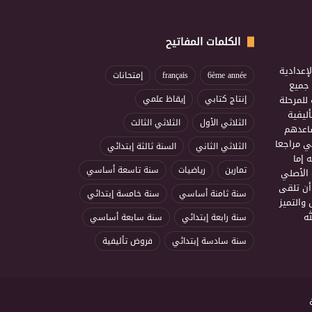
الكلمات المفاتيح
إعدادية
6ème année
français
إمتحانات
ذ جميع
للمرحلة
إنتاج كتابي
إيقاظ علمي
ليفية
الثلاثي الأول
الثلاثي الثالث
ساعدهم
ي مراجعا
الثلاثي الثاني
السنة ثالثة إبتدائي
 إما
تمارين
رياضيات
سنة تاسعة أساسي
 الأصلي
أن تلقى
سنة ثامنة أساسي
سنة خامسة إبتدائي
 والتميز
ه
سنة رابعة إبتدائي
سنة سابعة أساسي
سنة سادسة إبتدائي
فروض تأليفية