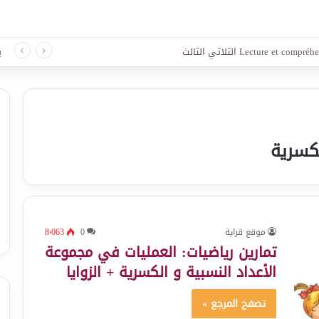
لغة الثلاثي الثالث
ب
كسرية
موقع قراية
0
8٬063
تمارين رياضيات: العمليات في مجموعة
الأعداد النسبية و الكسرية + الزوايا
تصفح المرجع »