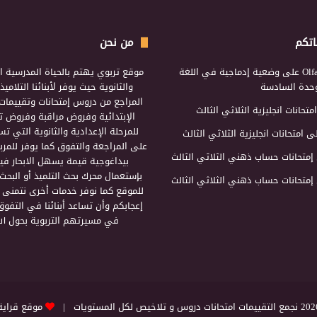
اتكم
من نحن
Olf
على
وضعية إدماجية في اللغة
موقع تربوي يهتم بالحياة المدرسية ال
لوحدة السادسة
والثانوية حيث يوفر لأبنائنا التلامي
المراجع من دروس إمتحانات وتقييمات 
امتحانات انجليزية الثلاثي الثالث
الإبتدائية وفروض مراقبة وفروض تأ
للمرحلة الإعدادية والثانوية التي ت
ى
امتحانات انجليزية الثلاثي الثالث
على المراجعة والتفوق كما يوفر للمرب
إمتحانات حساب ذهني الثلاثي الثالث
بيداغوجية قيمة يسهل الابحار فيه
بإستعمال محرك بحث التلميذ أو البحث
إمتحانات حساب ذهني الثلاثي الثالث
للموقع كما نوفر خدمات أخرى نتمنى 
إعجابكم وأن تساعد أبنائنا في التفوق
في مسيرتهم التربوية بحول الل
التقييمات امتحانات دروس و تلاخيص لكل المستويات |
موقع قراية