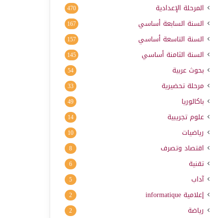
المرحلة الإعدادية
470
السنة السابعة أساسي
167
السنة التاسعة أساسي
157
السنة الثامنة أساسي
145
بحوث عربية
54
مرحلة تحضيرية
33
باكالوريا
49
علوم تجريبية
14
رياضيات
10
اقتصاد وتصرف
8
تقنية
6
آداب
5
إعلامية
informatique
2
رياضة
2