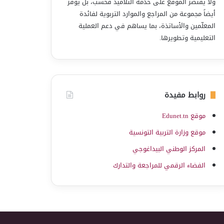
ولا يقتصر الموقع على خدمة التلاميذ فحسب، بل يوفّر
أيضاً مجموعة من المراجع والموارد التربوية لفائدة
المعلّمين والأساتذة، بما يساهم في دعم العملية
التعليمية وتطويرها.
روابط مفيدة
موقع Edunet.tn
موقع وزارة التربية التونسية
المركز الوطني البيداغوجي
الفضاء الرقمي للمراجعة والتدارك