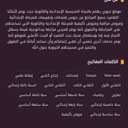
موقع تربوي يهتم بالحياة المدرسية الإعدادية والثانوية حيث يوفر لأبنائنا
التلاميذ جميع المراجع من دروس إمتحانات وتقييمات للمرحلة الإبتدائية
وفروض مراقبة وفروض تأليفية للمرحلة الإعدادية والثانوية التي تساعدهم
على المراجعة والتفوق كما يوفر للمربي مراجعا بيداغوجية قيمة يسهل
الابحار فيه إما بإستعمال محرك بحث التلميذ أو البحث الأصلي للموقع كما
نوفر خدمات أخرى نتمنى أن تلقى إعجابكم وأن تساعد أبنائنا في التفوق
والتميز في مسيرتهم التربوية بحول الله
الكلمات المفاتيح
6ème année
français
إمتحانات
إنتاج كتابي
إيقاظ علمي
الثلاثي الأول
الثلاثي الثالث
الثلاثي الثاني
السنة ثالثة إبتدائي
تمارين
رياضيات
سنة تاسعة أساسي
سنة ثامنة أساسي
سنة خامسة إبتدائي
سنة رابعة إبتدائي
سنة سابعة أساسي
سنة سادسة إبتدائي
فروض تأليفية