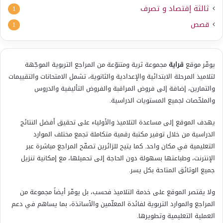
ثالثة إقتصاد و تصرف
1
قصص
1
يوفّر موقع
قراية
مجموعة ثرية ومتنوّعة من المراجع التربوية الموجّهة
لتلاميذ المرحلة الابتدائية والإعدادية والثانوية، تشمل الامتحانات والتقييمات
والتمارين، إضافة إلى فروض المراقبة والفروض التأليفية والدروس
والملخّصات لجميع المستويات الدراسية.
يهدف الموقع إلى مساعدة التلاميذ والأولياء على تحقيق أفضل النتائج
الدراسية من خلال توفير مكتبة رقمية متكاملة تجمع مختلف الموارد
التعليمية في مكان واحد. كما يتيح للزائرين تصفّح المراجع مباشرة عبر
الإنترنت، وطباعتها بسهولة دون الحاجة إلى تحميلها، مع إمكانية تنزيل
جميع الوثائق المتاحة بكل يسر.
ولا يقتصر الموقع على خدمة التلاميذ فحسب، بل يوفّر أيضاً مجموعة من
المراجع والموارد التربوية لفائدة المعلّمين والأساتذة، بما يساهم في دعم
العملية التعليمية وتطويرها.