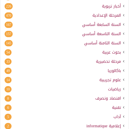
أخبار تربوية
226
المرحلة الإعدادية
470
السنة السابعة أساسي
167
السنة التاسعة أساسي
157
السنة الثامنة أساسي
145
بحوث عربية
54
مرحلة تحضيرية
33
باكالوريا
49
علوم تجريبية
14
رياضيات
10
اقتصاد وتصرف
8
تقنية
6
آداب
5
إعلامية
informatique
2