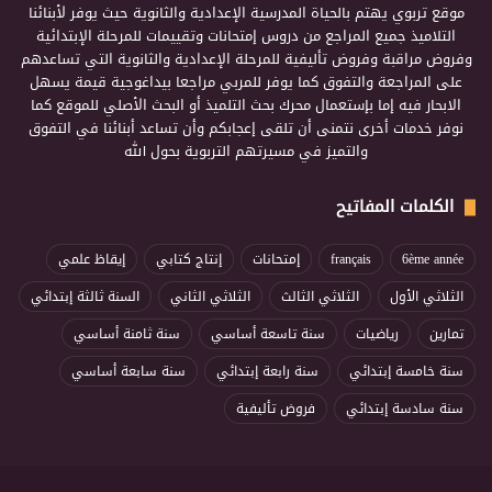
موقع تربوي يهتم بالحياة المدرسية الإعدادية والثانوية حيث يوفر لأبنائنا
التلاميذ جميع المراجع من دروس إمتحانات وتقييمات للمرحلة الإبتدائية
وفروض مراقبة وفروض تأليفية للمرحلة الإعدادية والثانوية التي تساعدهم
على المراجعة والتفوق كما يوفر للمربي مراجعا بيداغوجية قيمة يسهل
الابحار فيه إما بإستعمال محرك بحث التلميذ أو البحث الأصلي للموقع كما
نوفر خدمات أخرى نتمنى أن تلقى إعجابكم وأن تساعد أبنائنا في التفوق
والتميز في مسيرتهم التربوية بحول الله
الكلمات المفاتيح
6ème année
français
إمتحانات
إنتاج كتابي
إيقاظ علمي
الثلاثي الأول
الثلاثي الثالث
الثلاثي الثاني
السنة ثالثة إبتدائي
تمارين
رياضيات
سنة تاسعة أساسي
سنة ثامنة أساسي
سنة خامسة إبتدائي
سنة رابعة إبتدائي
سنة سابعة أساسي
سنة سادسة إبتدائي
فروض تأليفية