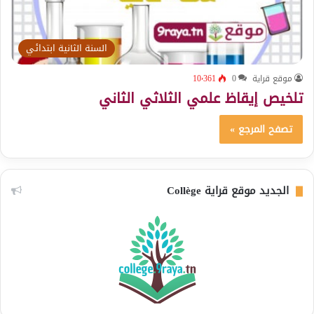
السنة الثانية ابتدائي
موقع قراية
0
10٬361
تلخيص إيقاظ علمي الثلاثي الثاني
تصفح المرجع »
الجديد موقع قراية Collège