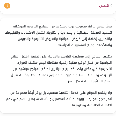
قصص
1
يوفّر موقع
قراية
مجموعة ثرية ومتنوّعة من المراجع التربوية الموجّهة
لتلاميذ المرحلة الابتدائية والإعدادية والثانوية، تشمل الامتحانات والتقييمات
والتمارين، إضافة إلى فروض المراقبة والفروض التأليفية والدروس
والملخّصات لجميع المستويات الدراسية.
يهدف الموقع إلى مساعدة التلاميذ والأولياء على تحقيق أفضل النتائج
الدراسية من خلال توفير مكتبة رقمية متكاملة تجمع مختلف الموارد
التعليمية في مكان واحد. كما يتيح للزائرين تصفّح المراجع مباشرة عبر
الإنترنت، وطباعتها بسهولة دون الحاجة إلى تحميلها، مع إمكانية تنزيل
جميع الوثائق المتاحة بكل يسر.
ولا يقتصر الموقع على خدمة التلاميذ فحسب، بل يوفّر أيضاً مجموعة من
المراجع والموارد التربوية لفائدة المعلّمين والأساتذة، بما يساهم في دعم
العملية التعليمية وتطويرها.