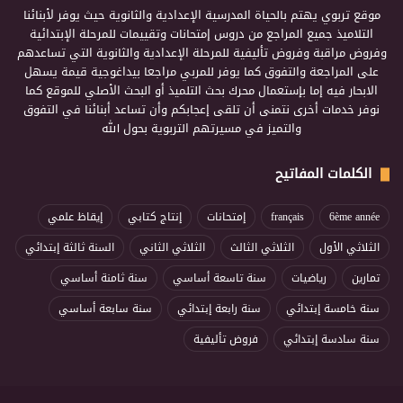
موقع تربوي يهتم بالحياة المدرسية الإعدادية والثانوية حيث يوفر لأبنائنا
التلاميذ جميع المراجع من دروس إمتحانات وتقييمات للمرحلة الإبتدائية
وفروض مراقبة وفروض تأليفية للمرحلة الإعدادية والثانوية التي تساعدهم
على المراجعة والتفوق كما يوفر للمربي مراجعا بيداغوجية قيمة يسهل
الابحار فيه إما بإستعمال محرك بحث التلميذ أو البحث الأصلي للموقع كما
نوفر خدمات أخرى نتمنى أن تلقى إعجابكم وأن تساعد أبنائنا في التفوق
والتميز في مسيرتهم التربوية بحول الله
الكلمات المفاتيح
6ème année
français
إمتحانات
إنتاج كتابي
إيقاظ علمي
الثلاثي الأول
الثلاثي الثالث
الثلاثي الثاني
السنة ثالثة إبتدائي
تمارين
رياضيات
سنة تاسعة أساسي
سنة ثامنة أساسي
سنة خامسة إبتدائي
سنة رابعة إبتدائي
سنة سابعة أساسي
سنة سادسة إبتدائي
فروض تأليفية