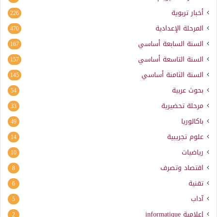
أخبار تربوية
226
المرحلة الإعدادية
470
السنة السابعة أساسي
167
السنة التاسعة أساسي
157
السنة الثامنة أساسي
145
بحوث عربية
54
مرحلة تحضيرية
33
باكالوريا
49
علوم تجريبية
14
رياضيات
10
اقتصاد وتصرف
8
تقنية
6
آداب
5
إعلامية
informatique
2