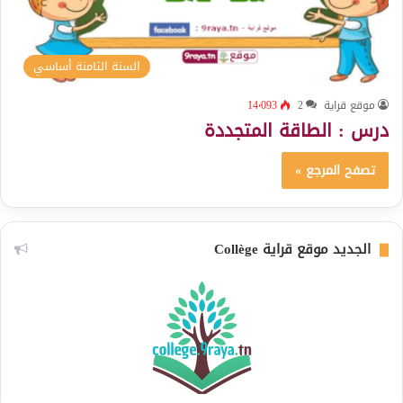
السنة الثامنة أساسي
موقع قراية
2
14٬093
درس : الطاقة المتجددة
تصفح المرجع »
الجديد موقع قراية Collège