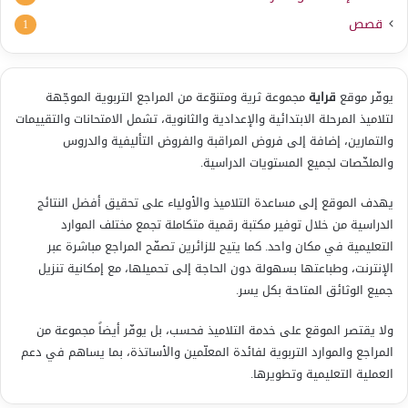
قصص
1
يوفّر موقع
قراية
مجموعة ثرية ومتنوّعة من المراجع التربوية الموجّهة
لتلاميذ المرحلة الابتدائية والإعدادية والثانوية، تشمل الامتحانات والتقييمات
والتمارين، إضافة إلى فروض المراقبة والفروض التأليفية والدروس
والملخّصات لجميع المستويات الدراسية.
يهدف الموقع إلى مساعدة التلاميذ والأولياء على تحقيق أفضل النتائج
الدراسية من خلال توفير مكتبة رقمية متكاملة تجمع مختلف الموارد
التعليمية في مكان واحد. كما يتيح للزائرين تصفّح المراجع مباشرة عبر
الإنترنت، وطباعتها بسهولة دون الحاجة إلى تحميلها، مع إمكانية تنزيل
جميع الوثائق المتاحة بكل يسر.
ولا يقتصر الموقع على خدمة التلاميذ فحسب، بل يوفّر أيضاً مجموعة من
المراجع والموارد التربوية لفائدة المعلّمين والأساتذة، بما يساهم في دعم
العملية التعليمية وتطويرها.