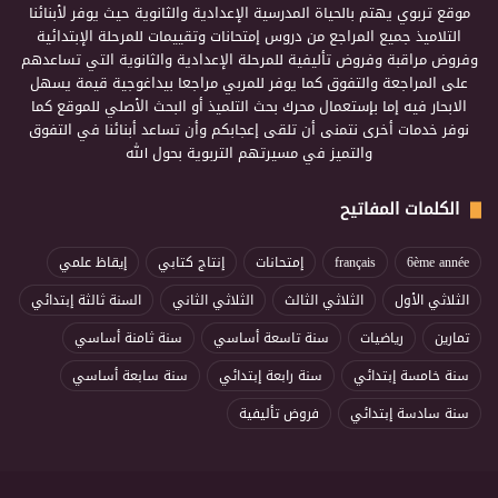
موقع تربوي يهتم بالحياة المدرسية الإعدادية والثانوية حيث يوفر لأبنائنا
التلاميذ جميع المراجع من دروس إمتحانات وتقييمات للمرحلة الإبتدائية
وفروض مراقبة وفروض تأليفية للمرحلة الإعدادية والثانوية التي تساعدهم
على المراجعة والتفوق كما يوفر للمربي مراجعا بيداغوجية قيمة يسهل
الابحار فيه إما بإستعمال محرك بحث التلميذ أو البحث الأصلي للموقع كما
نوفر خدمات أخرى نتمنى أن تلقى إعجابكم وأن تساعد أبنائنا في التفوق
والتميز في مسيرتهم التربوية بحول الله
الكلمات المفاتيح
6ème année
français
إمتحانات
إنتاج كتابي
إيقاظ علمي
الثلاثي الأول
الثلاثي الثالث
الثلاثي الثاني
السنة ثالثة إبتدائي
تمارين
رياضيات
سنة تاسعة أساسي
سنة ثامنة أساسي
سنة خامسة إبتدائي
سنة رابعة إبتدائي
سنة سابعة أساسي
سنة سادسة إبتدائي
فروض تأليفية