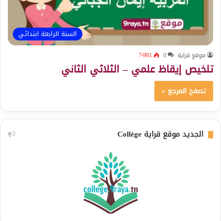
السنة الرابعة ابتدائي
موقع قراية
0
7٬981
تلخيص إيقاظ علمي – الثلاثي الثاني
تصفح المرجع »
الجديد موقع قراية Collège