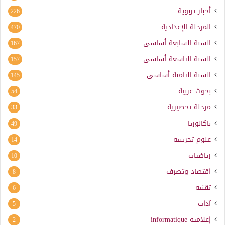
أخبار تربوية
226
المرحلة الإعدادية
470
السنة السابعة أساسي
167
السنة التاسعة أساسي
157
السنة الثامنة أساسي
145
بحوث عربية
54
مرحلة تحضيرية
33
باكالوريا
49
علوم تجريبية
14
رياضيات
10
اقتصاد وتصرف
8
تقنية
6
آداب
5
إعلامية
informatique
2