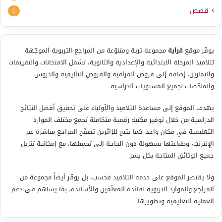
قصص
1
يوفّر موقع
قراية
مجموعة ثرية ومتنوّعة من المراجع التربوية الموجّهة
لتلاميذ المرحلة الابتدائية والإعدادية والثانوية، تشمل الامتحانات والتقييمات
والتمارين، إضافة إلى فروض المراقبة والفروض التأليفية والدروس
والملخّصات لجميع المستويات الدراسية.
يهدف الموقع إلى مساعدة التلاميذ والأولياء على تحقيق أفضل النتائج
الدراسية من خلال توفير مكتبة رقمية متكاملة تجمع مختلف الموارد
التعليمية في مكان واحد. كما يتيح للزائرين تصفّح المراجع مباشرة عبر
الإنترنت، وطباعتها بسهولة دون الحاجة إلى تحميلها، مع إمكانية تنزيل
جميع الوثائق المتاحة بكل يسر.
ولا يقتصر الموقع على خدمة التلاميذ فحسب، بل يوفّر أيضاً مجموعة من
المراجع والموارد التربوية لفائدة المعلّمين والأساتذة، بما يساهم في دعم
العملية التعليمية وتطويرها.