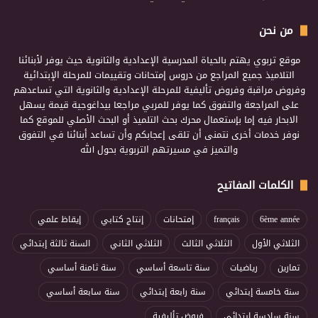
من نحن
موقع تربوي يهتم بالحياة المدرسية الإعدادية والثانوية حيث يوفر لأبنائنا
التلاميذ جميع المراجع من دروس إمتحانات وتقييمات للمرحلة الإبتدائية
وفروض مراقبة وفروض تأليفية للمرحلة الإعدادية والثانوية التي تساعدهم
على المراجعة والتفوق كما يوفر للمربي مراجعا بيداغوجية قيمة يسهل
الابحار فيه إما بإستعمال محرك بحث التلميذ أو البحث الأصلي للموقع كما
نوفر خدمات أخرى نتمنى أن تلقى إعجابكم وأن تساعد أبنائنا في التفوق
والتميز في مسيرتهم التربوية بحول الله
الكلمات المفاتيح
6ème année
français
إمتحانات
إنتاج كتابي
إيقاظ علمي
الثلاثي الأول
الثلاثي الثالث
الثلاثي الثاني
السنة ثالثة إبتدائي
تمارين
رياضيات
سنة تاسعة أساسي
سنة ثامنة أساسي
سنة خامسة إبتدائي
سنة رابعة إبتدائي
سنة سابعة أساسي
سنة سادسة إبتدائي
فروض تأليفية