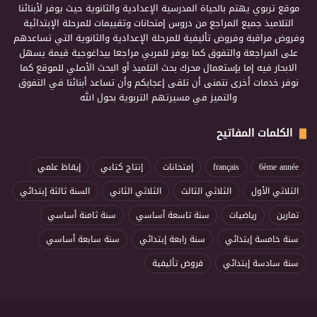
موقع تربوي يهتم بالحياة المدرسية الإعدادية والثانوية حيث يوفر لأبنائنا
التلاميذ جميع المراجع من دروس إمتحانات وتقييمات للمرحلة الإبتدائية
وفروض مراقبة وفروض تأليفية للمرحلة الإعدادية والثانوية التي تساعدهم
على المراجعة والتفوق كما يوفر للمربي مراجعا بيداغوجية قيمة يسهل
الابحار فيه إما بإستعمال محرك بحث التلميذ أو البحث الأصلي للموقع كما
نوفر خدمات أخرى نتمنى أن تلقى إعجابكم وأن تساعد أبنائنا في التفوق
والتميز في مسيرتهم التربوية بحول الله
الكلمات المفاتيح
6ème année
français
إمتحانات
إنتاج كتابي
إيقاظ علمي
الثلاثي الأول
الثلاثي الثالث
الثلاثي الثاني
السنة ثالثة إبتدائي
تمارين
رياضيات
سنة تاسعة أساسي
سنة ثامنة أساسي
سنة خامسة إبتدائي
سنة رابعة إبتدائي
سنة سابعة أساسي
سنة سادسة إبتدائي
فروض تأليفية