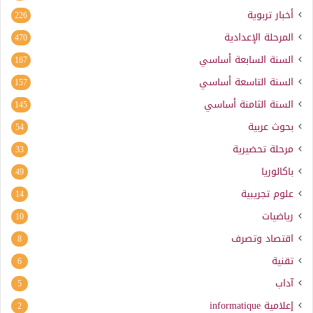
أخبار تربوية
226
المرحلة الإعدادية
470
السنة السابعة أساسي
167
السنة التاسعة أساسي
157
السنة الثامنة أساسي
145
بحوث عربية
54
مرحلة تحضيرية
33
باكالوريا
49
علوم تجريبية
14
رياضيات
10
اقتصاد وتصرف
8
تقنية
6
آداب
5
إعلامية
informatique
2