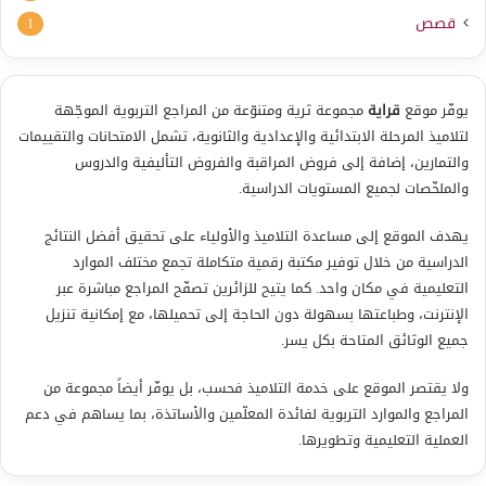
قصص
1
يوفّر موقع
قراية
مجموعة ثرية ومتنوّعة من المراجع التربوية الموجّهة
لتلاميذ المرحلة الابتدائية والإعدادية والثانوية، تشمل الامتحانات والتقييمات
والتمارين، إضافة إلى فروض المراقبة والفروض التأليفية والدروس
والملخّصات لجميع المستويات الدراسية.
يهدف الموقع إلى مساعدة التلاميذ والأولياء على تحقيق أفضل النتائج
الدراسية من خلال توفير مكتبة رقمية متكاملة تجمع مختلف الموارد
التعليمية في مكان واحد. كما يتيح للزائرين تصفّح المراجع مباشرة عبر
الإنترنت، وطباعتها بسهولة دون الحاجة إلى تحميلها، مع إمكانية تنزيل
جميع الوثائق المتاحة بكل يسر.
ولا يقتصر الموقع على خدمة التلاميذ فحسب، بل يوفّر أيضاً مجموعة من
المراجع والموارد التربوية لفائدة المعلّمين والأساتذة، بما يساهم في دعم
العملية التعليمية وتطويرها.