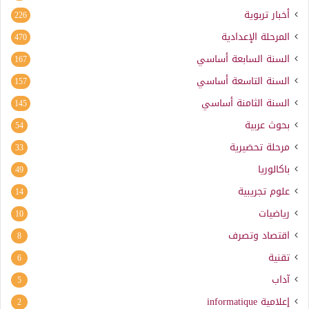
أخبار تربوية
226
المرحلة الإعدادية
470
السنة السابعة أساسي
167
السنة التاسعة أساسي
157
السنة الثامنة أساسي
145
بحوث عربية
54
مرحلة تحضيرية
33
باكالوريا
49
علوم تجريبية
14
رياضيات
10
اقتصاد وتصرف
8
تقنية
6
آداب
5
إعلامية
informatique
2