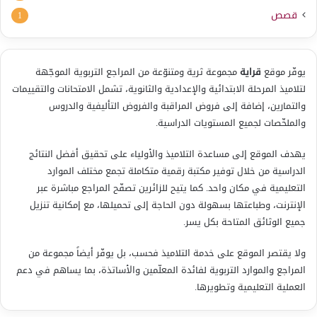
قصص
1
يوفّر موقع
قراية
مجموعة ثرية ومتنوّعة من المراجع التربوية الموجّهة
لتلاميذ المرحلة الابتدائية والإعدادية والثانوية، تشمل الامتحانات والتقييمات
والتمارين، إضافة إلى فروض المراقبة والفروض التأليفية والدروس
والملخّصات لجميع المستويات الدراسية.
يهدف الموقع إلى مساعدة التلاميذ والأولياء على تحقيق أفضل النتائج
الدراسية من خلال توفير مكتبة رقمية متكاملة تجمع مختلف الموارد
التعليمية في مكان واحد. كما يتيح للزائرين تصفّح المراجع مباشرة عبر
الإنترنت، وطباعتها بسهولة دون الحاجة إلى تحميلها، مع إمكانية تنزيل
جميع الوثائق المتاحة بكل يسر.
ولا يقتصر الموقع على خدمة التلاميذ فحسب، بل يوفّر أيضاً مجموعة من
المراجع والموارد التربوية لفائدة المعلّمين والأساتذة، بما يساهم في دعم
العملية التعليمية وتطويرها.