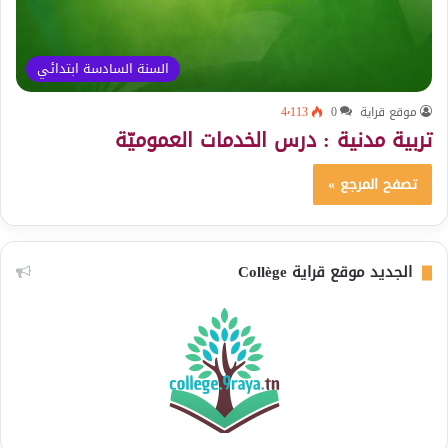
السنة السادسة ابتدائي
موقع قراية
0
4٬113
تربية مدنية : درس الخدمات العموميّة
تصفح المرجع »
الجديد موقع قراية Collège