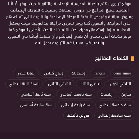
موقع تربوي يهتم بالحياة المدرسية الإعدادية والثانوية حيث يوفر لأبنائنا
التلاميذ جميع المراجع من دروس إمتحانات وتقييمات للمرحلة الإبتدائية
وفروض مراقبة وفروض تأليفية للمرحلة الإعدادية والثانوية التي تساعدهم
على المراجعة والتفوق كما يوفر للمربي مراجعا بيداغوجية قيمة يسهل
الابحار فيه إما بإستعمال محرك بحث التلميذ أو البحث الأصلي للموقع كما
نوفر خدمات أخرى نتمنى أن تلقى إعجابكم وأن تساعد أبنائنا في التفوق
والتميز في مسيرتهم التربوية بحول الله
الكلمات المفاتيح
6ème année
français
إمتحانات
إنتاج كتابي
إيقاظ علمي
الثلاثي الأول
الثلاثي الثالث
الثلاثي الثاني
السنة ثالثة إبتدائي
تمارين
رياضيات
سنة تاسعة أساسي
سنة ثامنة أساسي
سنة خامسة إبتدائي
سنة رابعة إبتدائي
سنة سابعة أساسي
سنة سادسة إبتدائي
فروض تأليفية