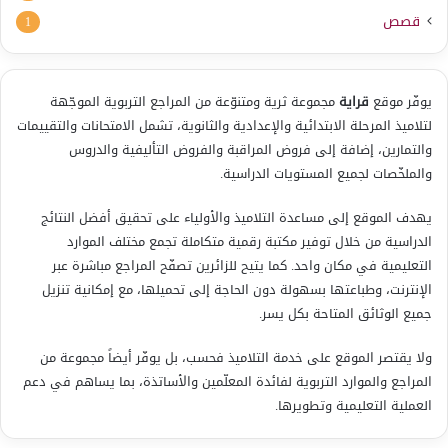
قصص
1
يوفّر موقع
قراية
مجموعة ثرية ومتنوّعة من المراجع التربوية الموجّهة
لتلاميذ المرحلة الابتدائية والإعدادية والثانوية، تشمل الامتحانات والتقييمات
والتمارين، إضافة إلى فروض المراقبة والفروض التأليفية والدروس
والملخّصات لجميع المستويات الدراسية.
يهدف الموقع إلى مساعدة التلاميذ والأولياء على تحقيق أفضل النتائج
الدراسية من خلال توفير مكتبة رقمية متكاملة تجمع مختلف الموارد
التعليمية في مكان واحد. كما يتيح للزائرين تصفّح المراجع مباشرة عبر
الإنترنت، وطباعتها بسهولة دون الحاجة إلى تحميلها، مع إمكانية تنزيل
جميع الوثائق المتاحة بكل يسر.
ولا يقتصر الموقع على خدمة التلاميذ فحسب، بل يوفّر أيضاً مجموعة من
المراجع والموارد التربوية لفائدة المعلّمين والأساتذة، بما يساهم في دعم
العملية التعليمية وتطويرها.