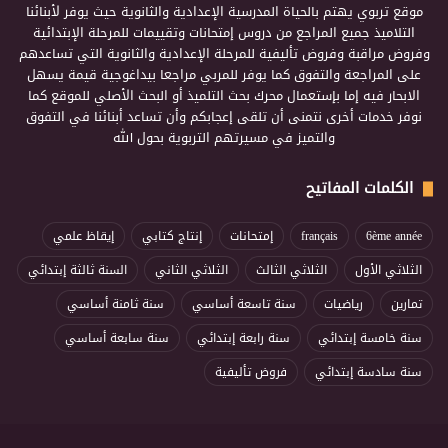
موقع تربوي يهتم بالحياة المدرسية الإعدادية والثانوية حيث يوفر لأبنائنا
التلاميذ جميع المراجع من دروس إمتحانات وتقييمات للمرحلة الإبتدائية
وفروض مراقبة وفروض تأليفية للمرحلة الإعدادية والثانوية التي تساعدهم
على المراجعة والتفوق كما يوفر للمربي مراجعا بيداغوجية قيمة يسهل
الابحار فيه إما بإستعمال محرك بحث التلميذ أو البحث الأصلي للموقع كما
نوفر خدمات أخرى نتمنى أن تلقى إعجابكم وأن تساعد أبنائنا في التفوق
والتميز في مسيرتهم التربوية بحول الله
الكلمات المفاتيح
6ème année
français
إمتحانات
إنتاج كتابي
إيقاظ علمي
الثلاثي الأول
الثلاثي الثالث
الثلاثي الثاني
السنة ثالثة إبتدائي
تمارين
رياضيات
سنة تاسعة أساسي
سنة ثامنة أساسي
سنة خامسة إبتدائي
سنة رابعة إبتدائي
سنة سابعة أساسي
سنة سادسة إبتدائي
فروض تأليفية