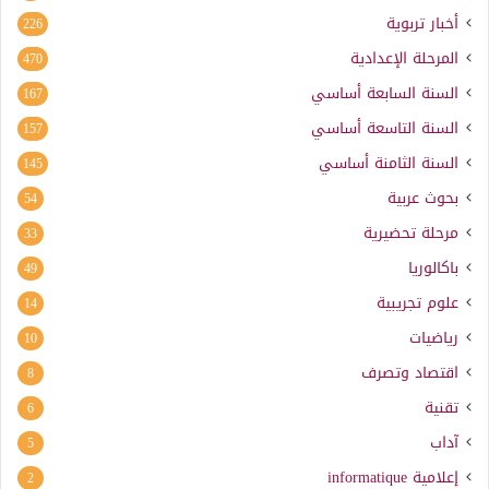
أخبار تربوية
226
المرحلة الإعدادية
470
السنة السابعة أساسي
167
السنة التاسعة أساسي
157
السنة الثامنة أساسي
145
بحوث عربية
54
مرحلة تحضيرية
33
باكالوريا
49
علوم تجريبية
14
رياضيات
10
اقتصاد وتصرف
8
تقنية
6
آداب
5
إعلامية
informatique
2