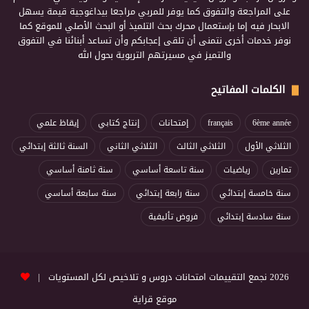
على المراجعة والتفوق كما يوفر للمربي مراجعا بيداغوجية قيمة يسهل
الابحار فيه إما بإستعمال محرك بحث التلميذ أو البحث الأصلي للموقع كما
نوفر خدمات أخرى نتمنى أن تلقى إعجابكم وأن تساعد أبنائنا في التفوق
والتميز في مسيرتهم التربوية بحول الله
الكلمات المفاتيح
6ème année
français
إمتحانات
إنتاج كتابي
إيقاظ علمي
الثلاثي الأول
الثلاثي الثالث
الثلاثي الثاني
السنة ثالثة إبتدائي
تمارين
رياضيات
سنة تاسعة أساسي
سنة ثامنة أساسي
سنة خامسة إبتدائي
سنة رابعة إبتدائي
سنة سابعة أساسي
سنة سادسة إبتدائي
فروض تأليفية
2026 نجمع التقييمات امتحانات دروس و تلاخيص لكل المستويات |
موقع قراية