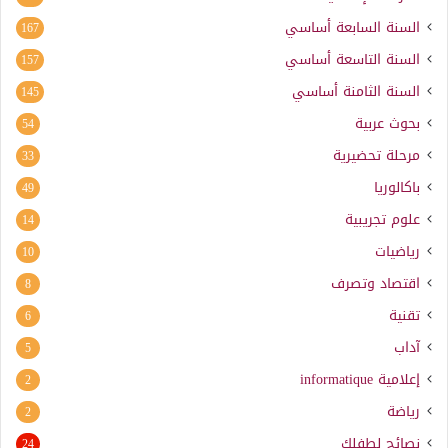
السنة السابعة أساسي
167
السنة التاسعة أساسي
157
السنة الثامنة أساسي
145
بحوث عربية
54
مرحلة تحضيرية
33
باكالوريا
49
علوم تجريبية
14
رياضيات
10
اقتصاد وتصرف
8
تقنية
6
آداب
5
إعلامية
informatique
2
رياضة
2
نصائح لطفلك
24