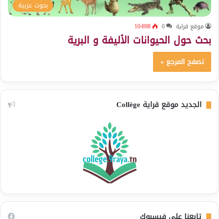
بحوث عربية
موقع قراية
0
10٬898
بحث حول الحيوانات الأليفة و البرية
تصفح المرجع »
الجديد موقع قراية Collège
تابعنا على فيسبوك