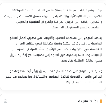
يوفّر موقع
قراية
مجموعة ثرية ومتنوّعة من المراجع التربوية الموجّهة
لتلاميذ المرحلة الابتدائية والإعدادية والثانوية، تشمل الامتحانات والتقييمات
والتمارين، إضافة إلى فروض المراقبة والفروض التأليفية والدروس
والملخّصات لجميع المستويات الدراسية.
يهدف الموقع إلى مساعدة التلاميذ والأولياء على تحقيق أفضل النتائج
الدراسية من خلال توفير مكتبة رقمية متكاملة تجمع مختلف الموارد
التعليمية في مكان واحد. كما يتيح للزائرين تصفّح المراجع مباشرة عبر
الإنترنت، وطباعتها بسهولة دون الحاجة إلى تحميلها، مع إمكانية تنزيل
جميع الوثائق المتاحة بكل يسر.
ولا يقتصر الموقع على خدمة التلاميذ فحسب، بل يوفّر أيضاً مجموعة من
المراجع والموارد التربوية لفائدة المعلّمين والأساتذة، بما يساهم في دعم
العملية التعليمية وتطويرها.
روابط مفيدة