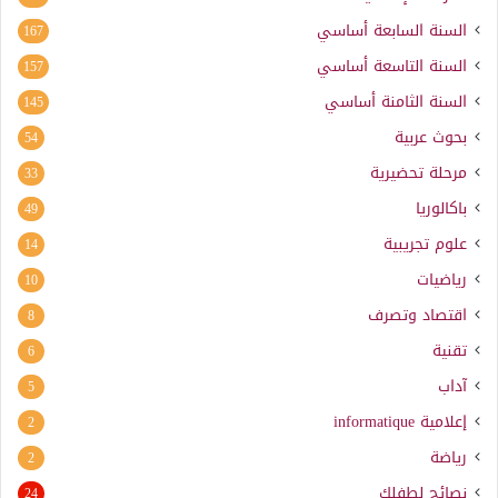
السنة السابعة أساسي
167
السنة التاسعة أساسي
157
السنة الثامنة أساسي
145
بحوث عربية
54
مرحلة تحضيرية
33
باكالوريا
49
علوم تجريبية
14
رياضيات
10
اقتصاد وتصرف
8
تقنية
6
آداب
5
إعلامية
informatique
2
رياضة
2
نصائح لطفلك
24