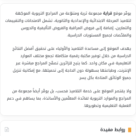
يوفّر موقع
قراية
مجموعة ثرية ومتنوّعة من المراجع التربوية الموجّهة
لتلاميذ المرحلة الابتدائية والإعدادية والثانوية، تشمل الامتحانات والتقييمات
والتمارين، إضافة إلى فروض المراقبة والفروض التأليفية والدروس
والملخّصات لجميع المستويات الدراسية.
يهدف الموقع إلى مساعدة التلاميذ والأولياء على تحقيق أفضل النتائج
الدراسية من خلال توفير مكتبة رقمية متكاملة تجمع مختلف الموارد
التعليمية في مكان واحد. كما يتيح للزائرين تصفّح المراجع مباشرة عبر
الإنترنت، وطباعتها بسهولة دون الحاجة إلى تحميلها، مع إمكانية تنزيل
جميع الوثائق المتاحة بكل يسر.
ولا يقتصر الموقع على خدمة التلاميذ فحسب، بل يوفّر أيضاً مجموعة من
المراجع والموارد التربوية لفائدة المعلّمين والأساتذة، بما يساهم في دعم
العملية التعليمية وتطويرها.
روابط مفيدة