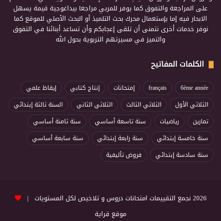
على المراجعة والتفوق كما يوفر للمربي مراجعا بيداغوجية قيمة يسهل
الابحار فيه إما بإستعمال محرك بحث التلميذ أو البحث الأصلي للموقع كما
نوفر خدمات أخرى نتمنى أن تلقى إعجابكم وأن تساعد أبنائنا في التفوق
والتميز في مسيرتهم التربوية بحول الله
الكلمات المفاتيح
6ème année
français
إمتحانات
إنتاج كتابي
إيقاظ علمي
الثلاثي الأول
الثلاثي الثالث
الثلاثي الثاني
السنة ثالثة إبتدائي
تمارين
رياضيات
سنة تاسعة أساسي
سنة ثامنة أساسي
سنة خامسة إبتدائي
سنة رابعة إبتدائي
سنة سابعة أساسي
سنة سادسة إبتدائي
فروض تأليفية
2026 نجمع التقييمات امتحانات دروس و تلاخيص لكل المستويات |
موقع قراية