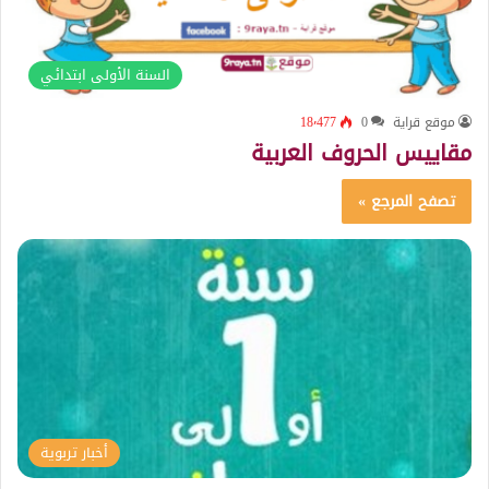
السنة الأولى ابتدائي
موقع قراية
0
18٬477
مقاييس الحروف العربية
تصفح المرجع »
أخبار تربوية