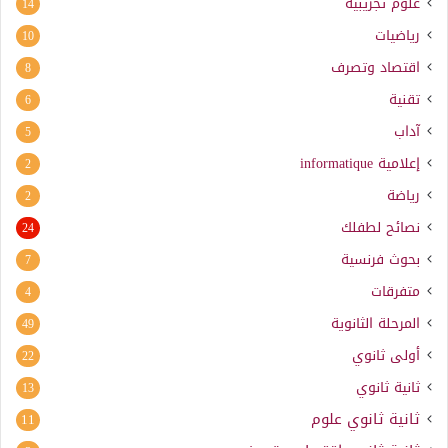
علوم تجريبية
14
رياضيات
10
اقتصاد وتصرف
8
تقنية
6
آداب
5
إعلامية
informatique
2
رياضة
2
نصائح لطفلك
24
بحوث فرنسية
7
متفرقات
4
المرحلة الثانوية
49
أولى ثانوي
22
ثانية ثانوي
13
ثانية ثانوي علوم
11