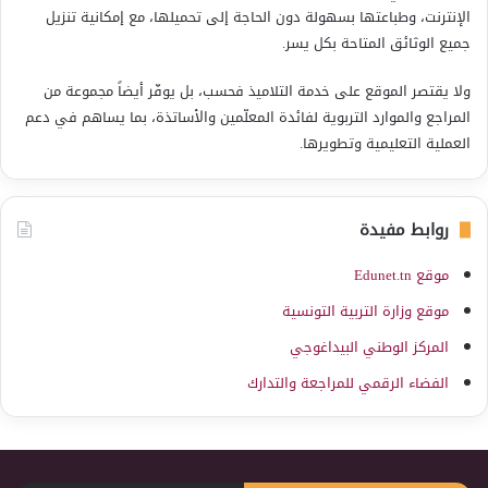
الإنترنت، وطباعتها بسهولة دون الحاجة إلى تحميلها، مع إمكانية تنزيل
جميع الوثائق المتاحة بكل يسر.
ولا يقتصر الموقع على خدمة التلاميذ فحسب، بل يوفّر أيضاً مجموعة من
المراجع والموارد التربوية لفائدة المعلّمين والأساتذة، بما يساهم في دعم
العملية التعليمية وتطويرها.
روابط مفيدة
موقع Edunet.tn
موقع وزارة التربية التونسية
المركز الوطني البيداغوجي
الفضاء الرقمي للمراجعة والتدارك