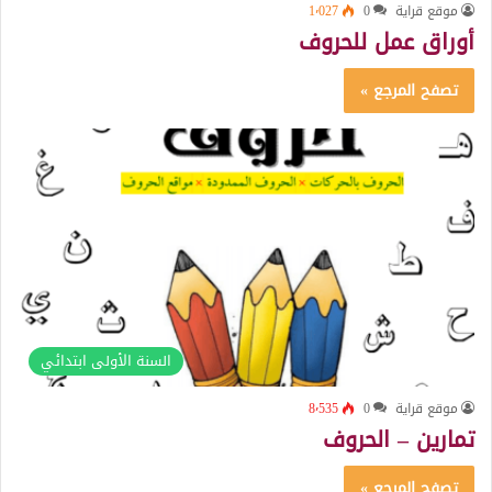
موقع قراية
0
1٬027
أوراق عمل للحروف
تصفح المرجع »
السنة الأولى ابتدائي
موقع قراية
0
8٬535
تمارين – الحروف
تصفح المرجع »