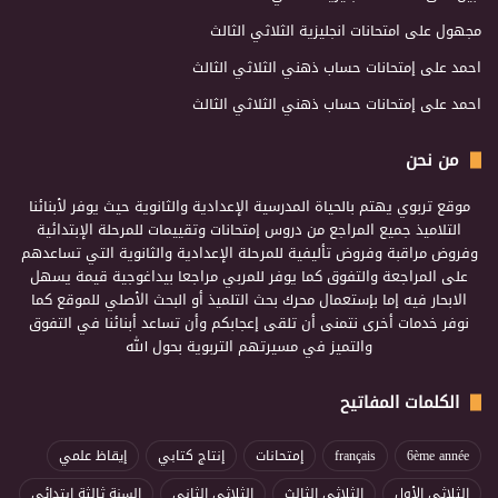
مجهول
على
امتحانات انجليزية الثلاثي الثالث
احمد
على
إمتحانات حساب ذهني الثلاثي الثالث
احمد
على
إمتحانات حساب ذهني الثلاثي الثالث
من نحن
موقع تربوي يهتم بالحياة المدرسية الإعدادية والثانوية حيث يوفر لأبنائنا
التلاميذ جميع المراجع من دروس إمتحانات وتقييمات للمرحلة الإبتدائية
وفروض مراقبة وفروض تأليفية للمرحلة الإعدادية والثانوية التي تساعدهم
على المراجعة والتفوق كما يوفر للمربي مراجعا بيداغوجية قيمة يسهل
الابحار فيه إما بإستعمال محرك بحث التلميذ أو البحث الأصلي للموقع كما
نوفر خدمات أخرى نتمنى أن تلقى إعجابكم وأن تساعد أبنائنا في التفوق
والتميز في مسيرتهم التربوية بحول الله
الكلمات المفاتيح
6ème année
français
إمتحانات
إنتاج كتابي
إيقاظ علمي
الثلاثي الأول
الثلاثي الثالث
الثلاثي الثاني
السنة ثالثة إبتدائي