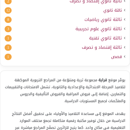
ثانية ثانوي إقتصاد و تصرف
2
ثالثة ثانوي
12
ثالثة ثانوي رياضيات
8
ثالثة ثانوي علوم تجريبية
3
ثالثة ثانوي تقنية
1
ثالثة إقتصاد و تصرف
1
قصص
1
يوفّر موقع
قراية
مجموعة ثرية ومتنوّعة من المراجع التربوية الموجّهة
لتلاميذ المرحلة الابتدائية والإعدادية والثانوية، تشمل الامتحانات والتقييمات
والتمارين، إضافة إلى فروض المراقبة والفروض التأليفية والدروس
والملخّصات لجميع المستويات الدراسية.
يهدف الموقع إلى مساعدة التلاميذ والأولياء على تحقيق أفضل النتائج
الدراسية من خلال توفير مكتبة رقمية متكاملة تجمع مختلف الموارد
التعليمية في مكان واحد. كما يتيح للزائرين تصفّح المراجع مباشرة عبر