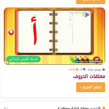
السنة الأولى ابتدائي
موقع قراية
0
1٬938
معلقات الحروف
تصفح المرجع »
الجديد موقع قراية Collège