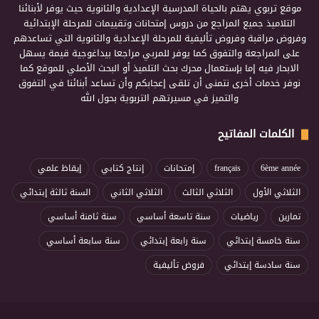
موقع تربوي يهتم بالحياة المدرسية الإعدادية والثانوية حيث يوفر لأبنائنا
التلاميذ جميع المراجع من دروس إمتحانات وتقييمات للمرحلة الإبتدائية
وفروض مراقبة وفروض تأليفية للمرحلة الإعدادية والثانوية التي تساعدهم
على المراجعة والتفوق كما يوفر للمربي مراجعا بيداغوجية قيمة يسهل
الابحار فيه إما بإستعمال محرك بحث التلميذ أو البحث الأصلي للموقع كما
نوفر خدمات أخرى نتمنى أن تلقى إعجابكم وأن تساعد أبنائنا في التفوق
والتميز في مسيرتهم التربوية بحول الله
الكلمات المفاتيح
6ème année
français
إمتحانات
إنتاج كتابي
إيقاظ علمي
الثلاثي الأول
الثلاثي الثالث
الثلاثي الثاني
السنة ثالثة إبتدائي
تمارين
رياضيات
سنة تاسعة أساسي
سنة ثامنة أساسي
سنة خامسة إبتدائي
سنة رابعة إبتدائي
سنة سابعة أساسي
سنة سادسة إبتدائي
فروض تأليفية