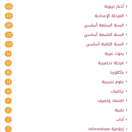
أخبار تربوية
226
المرحلة الإعدادية
470
السنة السابعة أساسي
167
السنة التاسعة أساسي
157
السنة الثامنة أساسي
145
بحوث عربية
54
مرحلة تحضيرية
33
باكالوريا
49
علوم تجريبية
14
رياضيات
10
اقتصاد وتصرف
8
تقنية
6
آداب
5
إعلامية
informatique
2