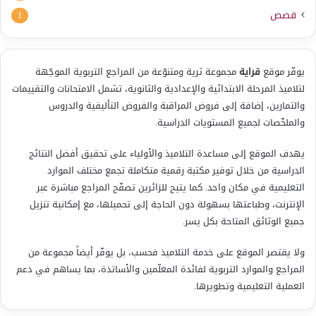
قصص
1
يوفّر موقع
قراية
مجموعة ثرية ومتنوّعة من المراجع التربوية الموجّهة
لتلاميذ المرحلة الابتدائية والإعدادية والثانوية، تشمل الامتحانات والتقييمات
والتمارين، إضافة إلى فروض المراقبة والفروض التأليفية والدروس
والملخّصات لجميع المستويات الدراسية.
يهدف الموقع إلى مساعدة التلاميذ والأولياء على تحقيق أفضل النتائج
الدراسية من خلال توفير مكتبة رقمية متكاملة تجمع مختلف الموارد
التعليمية في مكان واحد. كما يتيح للزائرين تصفّح المراجع مباشرة عبر
الإنترنت، وطباعتها بسهولة دون الحاجة إلى تحميلها، مع إمكانية تنزيل
جميع الوثائق المتاحة بكل يسر.
ولا يقتصر الموقع على خدمة التلاميذ فحسب، بل يوفّر أيضاً مجموعة من
المراجع والموارد التربوية لفائدة المعلّمين والأساتذة، بما يساهم في دعم
العملية التعليمية وتطويرها.