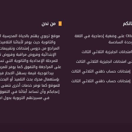
اتكم
من نحن
Olf
على
وضعية إدماجية في اللغة
موقع تربوي يهتم بالحياة المدرسية ال
لوحدة السادسة
والثانوية حيث يوفر لأبنائنا التلامي
المراجع من دروس إمتحانات وتقييمات 
امتحانات انجليزية الثلاثي الثالث
الإبتدائية وفروض مراقبة وفروض تأ
للمرحلة الإعدادية والثانوية التي ت
ى
امتحانات انجليزية الثلاثي الثالث
على المراجعة والتفوق كما يوفر للمرب
إمتحانات حساب ذهني الثلاثي الثالث
بيداغوجية قيمة يسهل الابحار فيه
بإستعمال محرك بحث التلميذ أو البحث
إمتحانات حساب ذهني الثلاثي الثالث
للموقع كما نوفر خدمات أخرى نتمنى 
إعجابكم وأن تساعد أبنائنا في التفوق
في مسيرتهم التربوية بحول الل