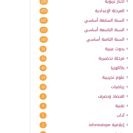
أخبار تربوية
226
المرحلة الإعدادية
470
السنة السابعة أساسي
167
السنة التاسعة أساسي
157
السنة الثامنة أساسي
145
بحوث عربية
54
مرحلة تحضيرية
33
باكالوريا
49
علوم تجريبية
14
رياضيات
10
اقتصاد وتصرف
8
تقنية
6
آداب
5
إعلامية
informatique
2