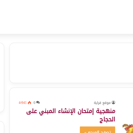
موقع قراية
0
4٬941
منهجية إمتحان الإنشاء المبني على
الحجاج
تصفح المرجع »