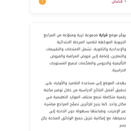
قصص
1
يوفّر موقع
قراية
مجموعة ثرية ومتنوّعة من المراجع
التربوية الموجّهة لتلاميذ المرحلة الابتدائية
والإعدادية والثانوية، تشمل الامتحانات والتقييمات
والتمارين، إضافة إلى فروض المراقبة والفروض
التأليفية والدروس والملخّصات لجميع المستويات
الدراسية.
يهدف الموقع إلى مساعدة التلاميذ والأولياء على
تحقيق أفضل النتائج الدراسية من خلال توفير مكتبة
رقمية متكاملة تجمع مختلف الموارد التعليمية في
مكان واحد. كما يتيح للزائرين تصفّح المراجع مباشرة
عبر الإنترنت، وطباعتها بسهولة دون الحاجة إلى
تحميلها، مع إمكانية تنزيل جميع الوثائق المتاحة بكل
يسر.