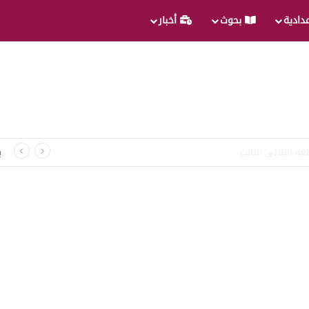
عدادية
بحوث
أخبار
غة الثلاثي الثالث
ب