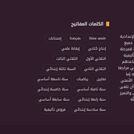
الكلمات المفاتيح
إعدادية
6ème année
français
إمتحانات
ذ جميع
للمرحلة
إنتاج كتابي
إيقاظ علمي
ليفية
الثلاثي الأول
الثلاثي الثالث
ساعدهم
ي مراجعا
الثلاثي الثاني
السنة ثالثة إبتدائي
 إما
تمارين
رياضيات
سنة تاسعة أساسي
 الأصلي
أن تلقى
سنة ثامنة أساسي
سنة خامسة إبتدائي
 والتميز
ه
سنة رابعة إبتدائي
سنة سابعة أساسي
سنة سادسة إبتدائي
فروض تأليفية