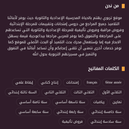
من نحن
موقع تربوي يهتم بالحياة المدرسية الإعدادية والثانوية حيث يوفر لأبنائنا
التلاميذ جميع المراجع من دروس إمتحانات وتقييمات للمرحلة الإبتدائية
وفروض مراقبة وفروض تأليفية للمرحلة الإعدادية والثانوية التي تساعدهم
على المراجعة والتفوق كما يوفر للمربي مراجعا بيداغوجية قيمة يسهل
الابحار فيه إما بإستعمال محرك بحث التلميذ أو البحث الأصلي للموقع كما
نوفر خدمات أخرى نتمنى أن تلقى إعجابكم وأن تساعد أبنائنا في التفوق
والتميز في مسيرتهم التربوية بحول الله
الكلمات المفاتيح
6ème année
français
إمتحانات
إنتاج كتابي
إيقاظ علمي
الثلاثي الأول
الثلاثي الثالث
الثلاثي الثاني
السنة ثالثة إبتدائي
تمارين
رياضيات
سنة تاسعة أساسي
سنة ثامنة أساسي
سنة خامسة إبتدائي
سنة رابعة إبتدائي
سنة سابعة أساسي
سنة سادسة إبتدائي
فروض تأليفية