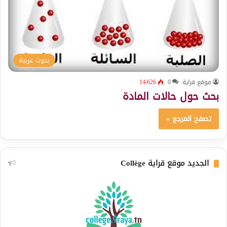
بحوث عربية
موقع قراية
0
14٬626
بحث حول حالات المادة
تصفح المرجع »
الجديد موقع قراية Collège