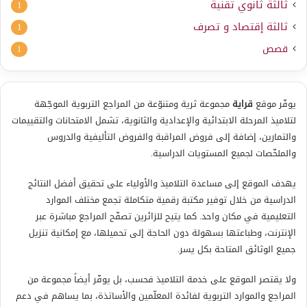
ثالثة ثانوي تقنية
1
ثالثة إقتصاد و تصرف
1
قصص
1
يوفّر موقع
قراية
مجموعة ثرية ومتنوّعة من المراجع التربوية الموجّهة
لتلاميذ المرحلة الابتدائية والإعدادية والثانوية، تشمل الامتحانات والتقييمات
والتمارين، إضافة إلى فروض المراقبة والفروض التأليفية والدروس
والملخّصات لجميع المستويات الدراسية.
يهدف الموقع إلى مساعدة التلاميذ والأولياء على تحقيق أفضل النتائج
الدراسية من خلال توفير مكتبة رقمية متكاملة تجمع مختلف الموارد
التعليمية في مكان واحد. كما يتيح للزائرين تصفّح المراجع مباشرة عبر
الإنترنت، وطباعتها بسهولة دون الحاجة إلى تحميلها، مع إمكانية تنزيل
جميع الوثائق المتاحة بكل يسر.
ولا يقتصر الموقع على خدمة التلاميذ فحسب، بل يوفّر أيضاً مجموعة من
المراجع والموارد التربوية لفائدة المعلّمين والأساتذة، بما يساهم في دعم