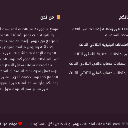
اتكم
من نحن
Olf
على
وضعية إدماجية في اللغة
موقع تربوي يهتم بالحياة المدرسية ال
لوحدة السادسة
والثانوية حيث يوفر لأبنائنا التلامي
المراجع من دروس إمتحانات وتقييمات 
امتحانات انجليزية الثلاثي الثالث
الإبتدائية وفروض مراقبة وفروض تأ
للمرحلة الإعدادية والثانوية التي ت
ى
امتحانات انجليزية الثلاثي الثالث
على المراجعة والتفوق كما يوفر للمرب
إمتحانات حساب ذهني الثلاثي الثالث
بيداغوجية قيمة يسهل الابحار فيه
بإستعمال محرك بحث التلميذ أو البحث
إمتحانات حساب ذهني الثلاثي الثالث
للموقع كما نوفر خدمات أخرى نتمنى 
إعجابكم وأن تساعد أبنائنا في التفوق
في مسيرتهم التربوية بحول الل
التقييمات امتحانات دروس و تلاخيص لكل المستويات |
موقع قراية