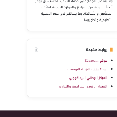
ولا يقتصر الموقع على خدمة التلاميذ فحسب، بل يوفّر
أيضاً مجموعة من المراجع والموارد التربوية لفائدة
المعلّمين والأساتذة، بما يساهم في دعم العملية
التعليمية وتطويرها.
روابط مفيدة
موقع Edunet.tn
موقع وزارة التربية التونسية
المركز الوطني البيداغوجي
الفضاء الرقمي للمراجعة والتدارك