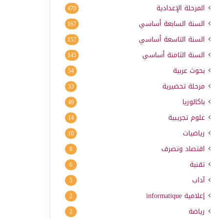
المرحلة الإعدادية
470
السنة السابعة أساسي
167
السنة التاسعة أساسي
157
السنة الثامنة أساسي
145
بحوث عربية
54
مرحلة تحضيرية
33
باكالوريا
49
علوم تجريبية
14
رياضيات
10
اقتصاد وتصرف
8
تقنية
6
آداب
5
إعلامية
informatique
2
رياضة
2