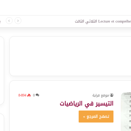
لغة الثلاثي الثالث
ب
موقع قراية
0
8٬894
التيسير في الرياضيات
تصفح المرجع »