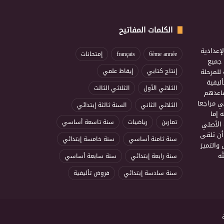
الكلمات المفاتيح
إعدادية
6ème année
français
إمتحانات
ذ جميع
للمرحلة
إنتاج كتابي
إيقاظ علمي
ليفية
الثلاثي الأول
الثلاثي الثالث
ساعدهم
ي مراجعا
الثلاثي الثاني
السنة ثالثة إبتدائي
 إما
تمارين
رياضيات
سنة تاسعة أساسي
 الأصلي
أن تلقى
سنة ثامنة أساسي
سنة خامسة إبتدائي
 والتميز
ه
سنة رابعة إبتدائي
سنة سابعة أساسي
سنة سادسة إبتدائي
فروض تأليفية