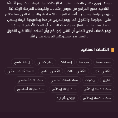
موقع تربوي يهتم بالحياة المدرسية الإعدادية والثانوية حيث يوفر لأبنائنا
التلاميذ جميع المراجع من دروس إمتحانات وتقييمات للمرحلة الإبتدائية
وفروض مراقبة وفروض تأليفية للمرحلة الإعدادية والثانوية التي تساعدهم
على المراجعة والتفوق كما يوفر للمربي مراجعا بيداغوجية قيمة يسهل
الابحار فيه إما بإستعمال محرك بحث التلميذ أو البحث الأصلي للموقع كما
نوفر خدمات أخرى نتمنى أن تلقى إعجابكم وأن تساعد أبنائنا في التفوق
والتميز في مسيرتهم التربوية بحول الله
الكلمات المفاتيح
6ème année
français
إمتحانات
إنتاج كتابي
إيقاظ علمي
الثلاثي الأول
الثلاثي الثالث
الثلاثي الثاني
السنة ثالثة إبتدائي
تمارين
رياضيات
سنة تاسعة أساسي
سنة ثامنة أساسي
سنة خامسة إبتدائي
سنة رابعة إبتدائي
سنة سابعة أساسي
سنة سادسة إبتدائي
فروض تأليفية