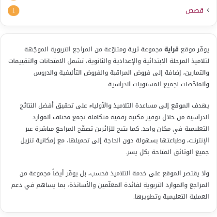
قصص
1
يوفّر موقع
قراية
مجموعة ثرية ومتنوّعة من المراجع التربوية الموجّهة
لتلاميذ المرحلة الابتدائية والإعدادية والثانوية، تشمل الامتحانات والتقييمات
والتمارين، إضافة إلى فروض المراقبة والفروض التأليفية والدروس
والملخّصات لجميع المستويات الدراسية.
يهدف الموقع إلى مساعدة التلاميذ والأولياء على تحقيق أفضل النتائج
الدراسية من خلال توفير مكتبة رقمية متكاملة تجمع مختلف الموارد
التعليمية في مكان واحد. كما يتيح للزائرين تصفّح المراجع مباشرة عبر
الإنترنت، وطباعتها بسهولة دون الحاجة إلى تحميلها، مع إمكانية تنزيل
جميع الوثائق المتاحة بكل يسر.
ولا يقتصر الموقع على خدمة التلاميذ فحسب، بل يوفّر أيضاً مجموعة من
المراجع والموارد التربوية لفائدة المعلّمين والأساتذة، بما يساهم في دعم
العملية التعليمية وتطويرها.