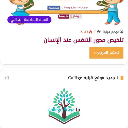
السنة السادسة ابتدائي
موقع قراية
0
2٬313
تلخيص محور التنفس عند الإنسان
تصفح المرجع »
الجديد موقع قراية Collège