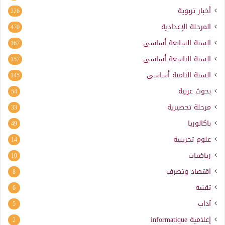
أخبار تربوية
226
المرحلة الإعدادية
470
السنة السابعة أساسي
167
السنة التاسعة أساسي
157
السنة الثامنة أساسي
145
بحوث عربية
54
مرحلة تحضيرية
33
باكالوريا
49
علوم تجريبية
14
رياضيات
10
اقتصاد وتصرف
8
تقنية
6
آداب
5
إعلامية
informatique
2