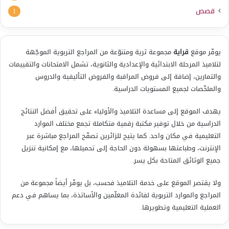
قصص
1
يوفّر موقع
قراية
مجموعة ثرية ومتنوّعة من المراجع التربوية الموجّهة
لتلاميذ المرحلة الابتدائية والإعدادية والثانوية، تشمل الامتحانات والتقييمات
والتمارين، إضافة إلى فروض المراقبة والفروض التأليفية والدروس
والملخّصات لجميع المستويات الدراسية.
يهدف الموقع إلى مساعدة التلاميذ والأولياء على تحقيق أفضل النتائج
الدراسية من خلال توفير مكتبة رقمية متكاملة تجمع مختلف الموارد
التعليمية في مكان واحد. كما يتيح للزائرين تصفّح المراجع مباشرة عبر
الإنترنت، وطباعتها بسهولة دون الحاجة إلى تحميلها، مع إمكانية تنزيل
جميع الوثائق المتاحة بكل يسر.
ولا يقتصر الموقع على خدمة التلاميذ فحسب، بل يوفّر أيضاً مجموعة من
المراجع والموارد التربوية لفائدة المعلّمين والأساتذة، بما يساهم في دعم
العملية التعليمية وتطويرها.