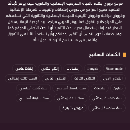
موقع تربوي يهتم بالحياة المدرسية الإعدادية والثانوية حيث يوفر لأبنائنا
التلاميذ جميع المراجع من دروس إمتحانات وتقييمات للمرحلة الإبتدائية
وفروض مراقبة وفروض تأليفية للمرحلة الإعدادية والثانوية التي تساعدهم
على المراجعة والتفوق كما يوفر للمربي مراجعا بيداغوجية قيمة يسهل
الابحار فيه إما بإستعمال محرك بحث التلميذ أو البحث الأصلي للموقع كما
نوفر خدمات أخرى نتمنى أن تلقى إعجابكم وأن تساعد أبنائنا في التفوق
والتميز في مسيرتهم التربوية بحول الله
الكلمات المفاتيح
6ème année
français
إمتحانات
إنتاج كتابي
إيقاظ علمي
الثلاثي الأول
الثلاثي الثالث
الثلاثي الثاني
السنة ثالثة إبتدائي
تمارين
رياضيات
سنة تاسعة أساسي
سنة ثامنة أساسي
سنة خامسة إبتدائي
سنة رابعة إبتدائي
سنة سابعة أساسي
سنة سادسة إبتدائي
فروض تأليفية