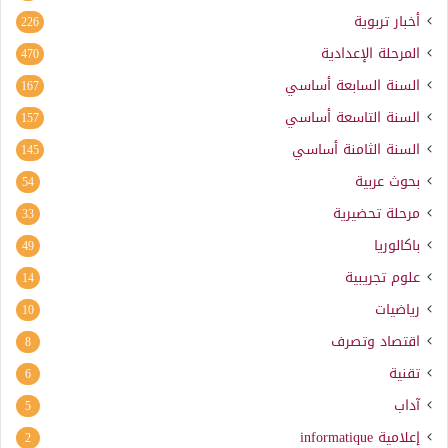
أخبار تربوية
226
المرحلة الإعدادية
470
السنة السابعة أساسي
167
السنة التاسعة أساسي
157
السنة الثامنة أساسي
145
بحوث عربية
54
مرحلة تحضيرية
33
باكالوريا
49
علوم تجريبية
14
رياضيات
10
اقتصاد وتصرف
8
تقنية
6
آداب
5
إعلامية
informatique
2