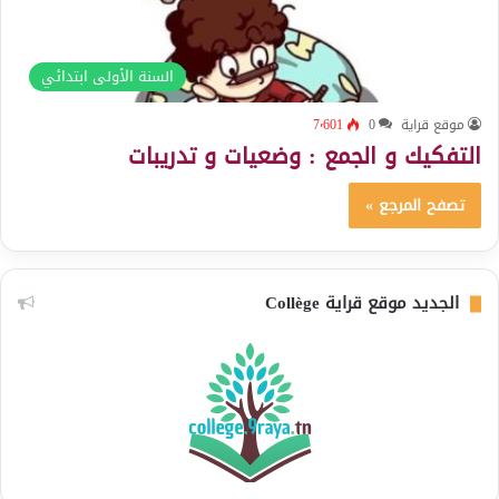
السنة الأولى ابتدائي
موقع قراية
0
7٬601
التفكيك و الجمع : وضعيات و تدريبات
تصفح المرجع »
الجديد موقع قراية Collège