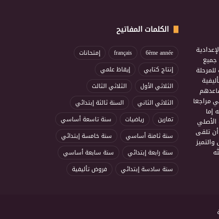
الكلمات المفاتيح
إعدادية
6ème année
français
إمتحانات
ذ جميع
للمرحلة
إنتاج كتابي
إيقاظ علمي
ليفية
الثلاثي الأول
الثلاثي الثالث
ساعدهم
ي مراجعا
الثلاثي الثاني
السنة ثالثة إبتدائي
 إما
تمارين
رياضيات
سنة تاسعة أساسي
 الأصلي
أن تلقى
سنة ثامنة أساسي
سنة خامسة إبتدائي
 والتميز
ه
سنة رابعة إبتدائي
سنة سابعة أساسي
سنة سادسة إبتدائي
فروض تأليفية