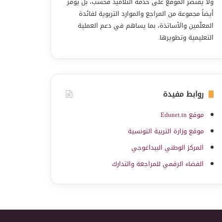
ولا يقتصر الموقع على خدمة التلاميذ فحسب، بل يوفّر
أيضاً مجموعة من المراجع والموارد التربوية لفائدة
المعلّمين والأساتذة، بما يساهم في دعم العملية
التعليمية وتطويرها.
روابط مفيدة
موقع Edunet.tn
موقع وزارة التربية التونسية
المركز الوطني البيداغوجي
الفضاء الرقمي للمراجعة والتدارك