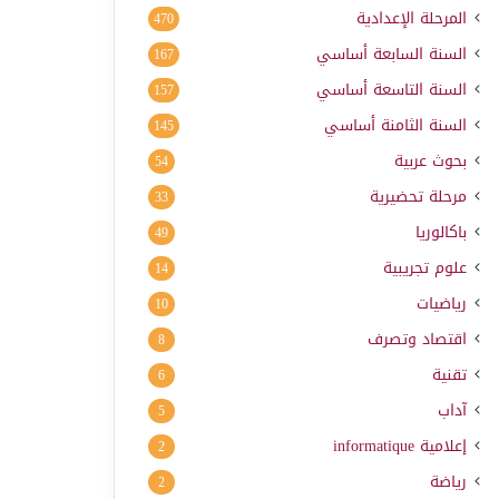
المرحلة الإعدادية
470
السنة السابعة أساسي
167
السنة التاسعة أساسي
157
السنة الثامنة أساسي
145
بحوث عربية
54
مرحلة تحضيرية
33
باكالوريا
49
علوم تجريبية
14
رياضيات
10
اقتصاد وتصرف
8
تقنية
6
آداب
5
إعلامية
informatique
2
رياضة
2