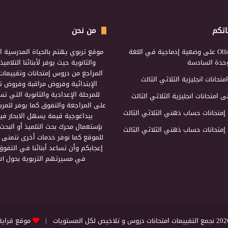
اتكم
من نحن
Olf
على
وضعية إدماجية في اللغة
موقع تربوي يهتم بالحياة المدرسية ال
لوحدة السادسة
والثانوية حيث يوفر لأبنائنا التلامي
المراجع من دروس إمتحانات وتقييمات 
امتحانات انجليزية الثلاثي الثالث
الإبتدائية وفروض مراقبة وفروض تأ
للمرحلة الإعدادية والثانوية التي ت
ى
امتحانات انجليزية الثلاثي الثالث
على المراجعة والتفوق كما يوفر للمرب
إمتحانات حساب ذهني الثلاثي الثالث
بيداغوجية قيمة يسهل الابحار فيه
بإستعمال محرك بحث التلميذ أو البحث
إمتحانات حساب ذهني الثلاثي الثالث
للموقع كما نوفر خدمات أخرى نتمنى 
إعجابكم وأن تساعد أبنائنا في التفوق
في مسيرتهم التربوية بحول الل
التقييمات امتحانات دروس و تلاخيص لكل المستويات |
موقع قراية