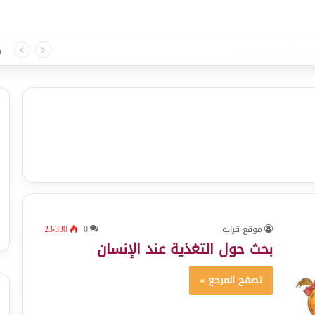
 لغة الثلاثي الثالث
ب
موقع قراية
0
23٬330
بحث حول التغذية عند الإنسان
تصفح المرجع »