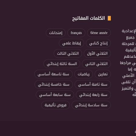
الكلمات المفاتيح
إعدادية
6ème année
français
إمتحانات
ذ جميع
للمرحلة
إنتاج كتابي
إيقاظ علمي
ليفية
الثلاثي الأول
الثلاثي الثالث
ساعدهم
ي مراجعا
الثلاثي الثاني
السنة ثالثة إبتدائي
 إما
تمارين
رياضيات
سنة تاسعة أساسي
 الأصلي
أن تلقى
سنة ثامنة أساسي
سنة خامسة إبتدائي
 والتميز
ه
سنة رابعة إبتدائي
سنة سابعة أساسي
سنة سادسة إبتدائي
فروض تأليفية