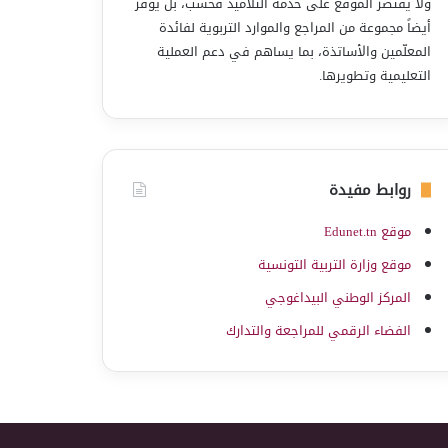
ولا يقتصر الموقع على خدمة التلاميذ فحسب، بل يوفّر
أيضاً مجموعة من المراجع والموارد التربوية لفائدة
المعلّمين والأساتذة، بما يساهم في دعم العملية
التعليمية وتطويرها.
روابط مفيدة
موقع Edunet.tn
موقع وزارة التربية التونسية
المركز الوطني البيداغوجي
الفضاء الرقمي للمراجعة والتدارك