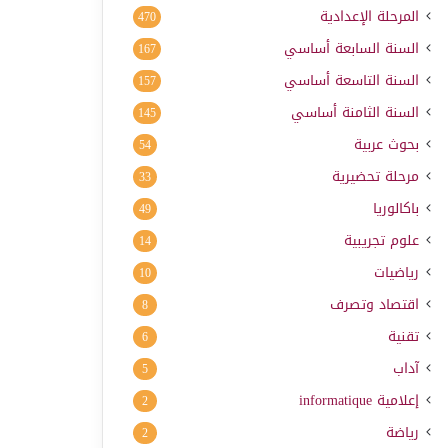
المرحلة الإعدادية
470
السنة السابعة أساسي
167
السنة التاسعة أساسي
157
السنة الثامنة أساسي
145
بحوث عربية
54
مرحلة تحضيرية
33
باكالوريا
49
علوم تجريبية
14
رياضيات
10
اقتصاد وتصرف
8
تقنية
6
آداب
5
إعلامية
informatique
2
رياضة
2