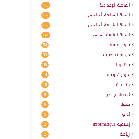
المرحلة الإعدادية
470
السنة السابعة أساسي
167
السنة التاسعة أساسي
157
السنة الثامنة أساسي
145
بحوث عربية
54
مرحلة تحضيرية
33
باكالوريا
49
علوم تجريبية
14
رياضيات
10
اقتصاد وتصرف
8
تقنية
6
آداب
5
إعلامية
informatique
2
رياضة
2