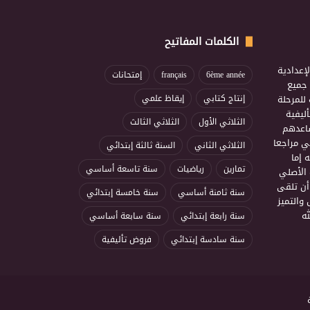
الكلمات المفاتيح
إعدادية
6ème année
français
إمتحانات
ذ جميع
للمرحلة
إنتاج كتابي
إيقاظ علمي
ليفية
الثلاثي الأول
الثلاثي الثالث
ساعدهم
ي مراجعا
الثلاثي الثاني
السنة ثالثة إبتدائي
 إما
تمارين
رياضيات
سنة تاسعة أساسي
 الأصلي
أن تلقى
سنة ثامنة أساسي
سنة خامسة إبتدائي
 والتميز
ه
سنة رابعة إبتدائي
سنة سابعة أساسي
سنة سادسة إبتدائي
فروض تأليفية