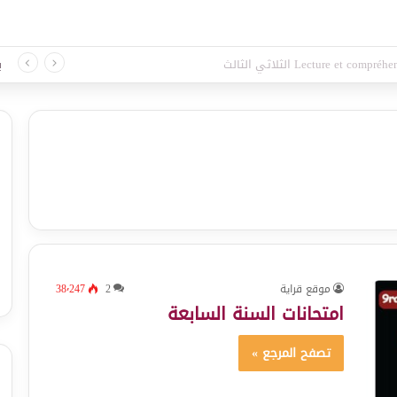
 لغة الثلاثي الثالث
ب
موقع قراية
2
38٬247
امتحانات السنة السابعة
تصفح المرجع »