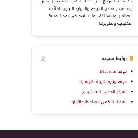
ولا يقتصر الموقع على خدمة التلاميذ فحسب، بل يوفّر
أيضاً مجموعة من المراجع والموارد التربوية لفائدة
المعلّمين والأساتذة، بما يساهم في دعم العملية
التعليمية وتطويرها.
روابط مفيدة
موقع Edunet.tn
موقع وزارة التربية التونسية
المركز الوطني البيداغوجي
الفضاء الرقمي للمراجعة والتدارك