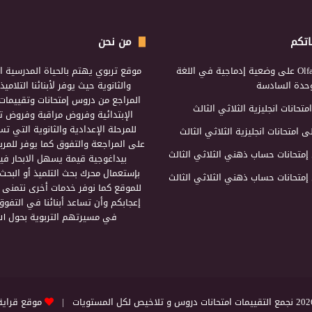
اتكم
من نحن
Olf
على
وضعية إدماجية في اللغة
موقع تربوي يهتم بالحياة المدرسية ال
لوحدة السادسة
والثانوية حيث يوفر لأبنائنا التلامي
المراجع من دروس إمتحانات وتقييمات 
امتحانات انجليزية الثلاثي الثالث
الإبتدائية وفروض مراقبة وفروض تأ
للمرحلة الإعدادية والثانوية التي ت
ى
امتحانات انجليزية الثلاثي الثالث
على المراجعة والتفوق كما يوفر للمرب
إمتحانات حساب ذهني الثلاثي الثالث
بيداغوجية قيمة يسهل الابحار فيه
بإستعمال محرك بحث التلميذ أو البحث
إمتحانات حساب ذهني الثلاثي الثالث
للموقع كما نوفر خدمات أخرى نتمنى 
إعجابكم وأن تساعد أبنائنا في التفوق
في مسيرتهم التربوية بحول الل
التقييمات امتحانات دروس و تلاخيص لكل المستويات |
موقع قراية