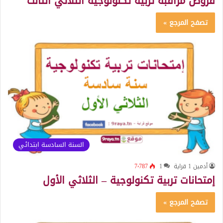
فروض مراقبة تربية تكنولوجية الثلاثي الثالث
تصفح المرجع »
السنة السادسة ابتدائي
أدمين 1 قراية
1
7٬787
إمتحانات تربية تكنولوجية – الثلاثي الأول
تصفح المرجع »