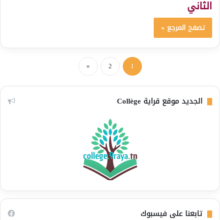
الثاني
تصفح المرجع »
»
2
1
الجديد موقع قراية Collège
تابعنا على فيسبوك