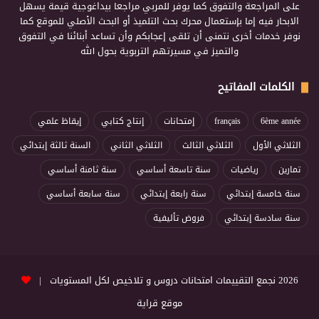
على المراجعة والتفوق كما يوفر للمربي مراجعا بيداغوجية قيمة يسهل
الابحار فيه إما بإستعمال محرك بحث التلميذ أو البحث الأصلي للموقع كما
نوفر خدمات أخرى نتمنى أن تلقى إعجابكم وأن تساعد أبنائنا في التفوق
والتميز في مسيرتهم التربوية بحول الله
الكلمات المفاتيح
6ème année
français
إمتحانات
إنتاج كتابي
إيقاظ علمي
الثلاثي الأول
الثلاثي الثالث
الثلاثي الثاني
السنة ثالثة إبتدائي
تمارين
رياضيات
سنة تاسعة أساسي
سنة ثامنة أساسي
سنة خامسة إبتدائي
سنة رابعة إبتدائي
سنة سابعة أساسي
سنة سادسة إبتدائي
فروض تأليفية
2026 نجمع التقييمات امتحانات دروس و تلاخيص لكل المستويات |
موقع قراية