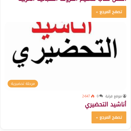
تصفح المرجع »
مرحلة تحضيرية
موقع قراية
0
2٬647
أناشيد التحضيري
تصفح المرجع »