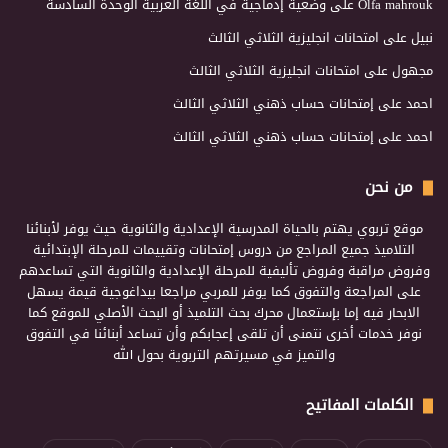
Olfa mahrouk
على
وضعية إدماجية في اللغة العربية الوحدة السادسة
نبيل
على
امتحانات انجليزية الثلاثي الثالث
مجهول
على
امتحانات انجليزية الثلاثي الثالث
احمد
على
إمتحانات حساب ذهني الثلاثي الثالث
احمد
على
إمتحانات حساب ذهني الثلاثي الثالث
من نحن
موقع تربوي يهتم بالحياة المدرسية الإعدادية والثانوية حيث يوفر لأبنائنا
التلاميذ جميع المراجع من دروس إمتحانات وتقييمات للمرحلة الإبتدائية
وفروض مراقبة وفروض تأليفية للمرحلة الإعدادية والثانوية التي تساعدهم
على المراجعة والتفوق كما يوفر للمربي مراجعا بيداغوجية قيمة يسهل
الابحار فيه إما بإستعمال محرك بحث التلميذ أو البحث الأصلي للموقع كما
نوفر خدمات أخرى نتمنى أن تلقى إعجابكم وأن تساعد أبنائنا في التفوق
والتميز في مسيرتهم التربوية بحول الله
الكلمات المفاتيح