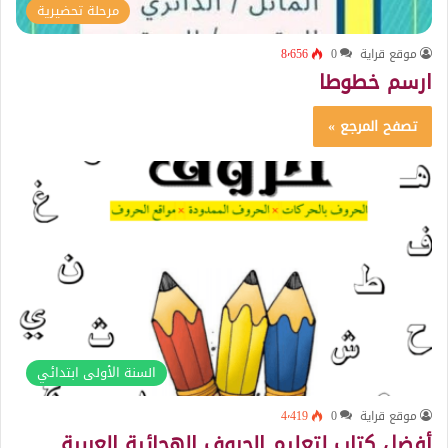
مرحلة تحضيرية
موقع قراية
0
8٬656
ارسم خطوطا
تصفح المرجع »
السنة الأولى ابتدائي
موقع قراية
0
4٬419
أفضل كتاب لتعليم الحروف الهجائية العربية