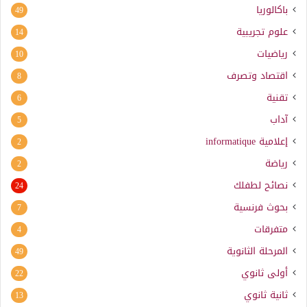
باكالوريا
49
علوم تجريبية
14
رياضيات
10
اقتصاد وتصرف
8
تقنية
6
آداب
5
إعلامية
informatique
2
رياضة
2
نصائح لطفلك
24
بحوث فرنسية
7
متفرقات
4
المرحلة الثانوية
49
أولى ثانوي
22
ثانية ثانوي
13