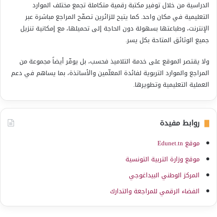
الدراسية من خلال توفير مكتبة رقمية متكاملة تجمع مختلف الموارد
التعليمية في مكان واحد. كما يتيح للزائرين تصفّح المراجع مباشرة عبر
الإنترنت، وطباعتها بسهولة دون الحاجة إلى تحميلها، مع إمكانية تنزيل
جميع الوثائق المتاحة بكل يسر.
ولا يقتصر الموقع على خدمة التلاميذ فحسب، بل يوفّر أيضاً مجموعة من
المراجع والموارد التربوية لفائدة المعلّمين والأساتذة، بما يساهم في دعم
العملية التعليمية وتطويرها.
روابط مفيدة
موقع Edunet.tn
موقع وزارة التربية التونسية
المركز الوطني البيداغوجي
الفضاء الرقمي للمراجعة والتدارك