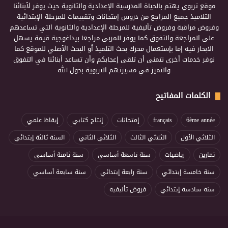
موقع تربوي يهتم بالحياة المدرسية الإعدادية والثانوية حيث يوفر لأبنائنا
التلاميذ جميع المراجع من دروس إمتحانات وتقييمات للمرحلة الإبتدائية
وفروض مراقبة وفروض تأليفية للمرحلة الإعدادية والثانوية التي تساعدهم
على المراجعة والتفوق كما يوفر للمربي مراجعا بيداغوجية قيمة يسهل
الابحار فيه إما بإستعمال محرك بحث التلميذ أو البحث الأصلي للموقع كما
نوفر خدمات أخرى نتمنى أن تلقى إعجابكم وأن تساعد أبنائنا في التفوق
والتميز في مسيرتهم التربوية بحول الله
الكلمات المفاتيح
6ème année
français
إمتحانات
إنتاج كتابي
إيقاظ علمي
الثلاثي الأول
الثلاثي الثالث
الثلاثي الثاني
السنة ثالثة إبتدائي
تمارين
رياضيات
سنة تاسعة أساسي
سنة ثامنة أساسي
سنة خامسة إبتدائي
سنة رابعة إبتدائي
سنة سابعة أساسي
سنة سادسة إبتدائي
فروض تأليفية