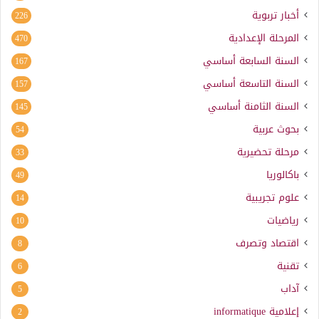
أخبار تربوية
226
المرحلة الإعدادية
470
السنة السابعة أساسي
167
السنة التاسعة أساسي
157
السنة الثامنة أساسي
145
بحوث عربية
54
مرحلة تحضيرية
33
باكالوريا
49
علوم تجريبية
14
رياضيات
10
اقتصاد وتصرف
8
تقنية
6
آداب
5
إعلامية
informatique
2