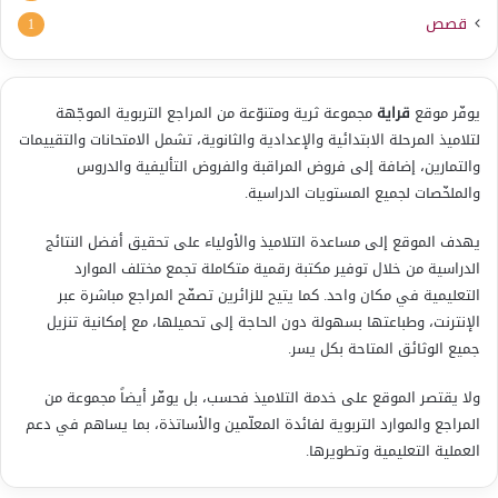
قصص
1
يوفّر موقع
قراية
مجموعة ثرية ومتنوّعة من المراجع التربوية الموجّهة
لتلاميذ المرحلة الابتدائية والإعدادية والثانوية، تشمل الامتحانات والتقييمات
والتمارين، إضافة إلى فروض المراقبة والفروض التأليفية والدروس
والملخّصات لجميع المستويات الدراسية.
يهدف الموقع إلى مساعدة التلاميذ والأولياء على تحقيق أفضل النتائج
الدراسية من خلال توفير مكتبة رقمية متكاملة تجمع مختلف الموارد
التعليمية في مكان واحد. كما يتيح للزائرين تصفّح المراجع مباشرة عبر
الإنترنت، وطباعتها بسهولة دون الحاجة إلى تحميلها، مع إمكانية تنزيل
جميع الوثائق المتاحة بكل يسر.
ولا يقتصر الموقع على خدمة التلاميذ فحسب، بل يوفّر أيضاً مجموعة من
المراجع والموارد التربوية لفائدة المعلّمين والأساتذة، بما يساهم في دعم
العملية التعليمية وتطويرها.