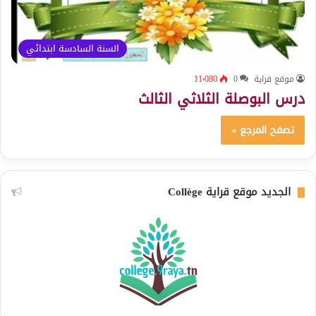
السنة السادسة ابتدائي
موقع قراية
0
11٬080
درس البوصلة الثلاثي الثالث
تصفح المرجع »
الجديد موقع قراية Collège