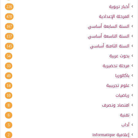
أخبار تربوية
226
المرحلة الإعدادية
470
السنة السابعة أساسي
167
السنة التاسعة أساسي
157
السنة الثامنة أساسي
145
بحوث عربية
54
مرحلة تحضيرية
33
باكالوريا
49
علوم تجريبية
14
رياضيات
10
اقتصاد وتصرف
8
تقنية
6
آداب
5
إعلامية
informatique
2