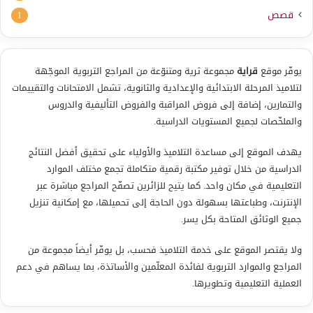
قصص
1
يوفّر موقع
قراية
مجموعة ثرية ومتنوّعة من المراجع التربوية الموجّهة
لتلاميذ المرحلة الابتدائية والإعدادية والثانوية، تشمل الامتحانات والتقييمات
والتمارين، إضافة إلى فروض المراقبة والفروض التأليفية والدروس
والملخّصات لجميع المستويات الدراسية.
يهدف الموقع إلى مساعدة التلاميذ والأولياء على تحقيق أفضل النتائج
الدراسية من خلال توفير مكتبة رقمية متكاملة تجمع مختلف الموارد
التعليمية في مكان واحد. كما يتيح للزائرين تصفّح المراجع مباشرة عبر
الإنترنت، وطباعتها بسهولة دون الحاجة إلى تحميلها، مع إمكانية تنزيل
جميع الوثائق المتاحة بكل يسر.
ولا يقتصر الموقع على خدمة التلاميذ فحسب، بل يوفّر أيضاً مجموعة من
المراجع والموارد التربوية لفائدة المعلّمين والأساتذة، بما يساهم في دعم
العملية التعليمية وتطويرها.