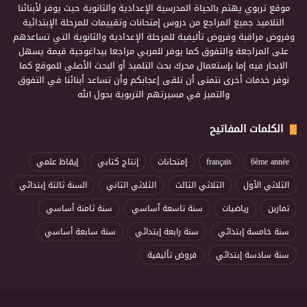
موقع تربوي يهتم بالحياة المدرسية الإعدادية والثانوية حيث يوفر لأبنائنا
التلاميذ جميع المراجع من دروس إمتحانات وتقييمات للمرحلة الإبتدائية
وفروض مراقبة وفروض تأليفية للمرحلة الإعدادية والثانوية التي تساعدهم
على المراجعة والتفوق كما يوفر للمربي مراجعا بيداغوجية قيمة يسهل
الابحار فيه إما بإستعمال محرك بحث التلميذ أو البحث الأصلي للموقع كما
نوفر خدمات أخرى نتمنى أن تلقى إعجابكم وأن تساعد أبنائنا في التفوق
والتميز في مسيرتهم التربوية بحول الله
الكلمات المفاتيح
6ème année
français
إمتحانات
إنتاج كتابي
إيقاظ علمي
الثلاثي الأول
الثلاثي الثالث
الثلاثي الثاني
السنة ثالثة إبتدائي
تمارين
رياضيات
سنة تاسعة أساسي
سنة ثامنة أساسي
سنة خامسة إبتدائي
سنة رابعة إبتدائي
سنة سابعة أساسي
سنة سادسة إبتدائي
فروض تأليفية