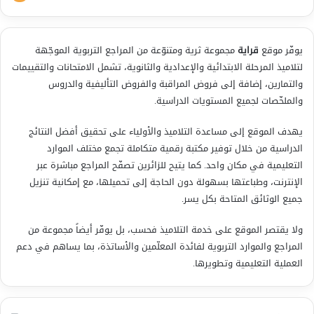
يوفّر موقع
قراية
مجموعة ثرية ومتنوّعة من المراجع التربوية الموجّهة
لتلاميذ المرحلة الابتدائية والإعدادية والثانوية، تشمل الامتحانات والتقييمات
والتمارين، إضافة إلى فروض المراقبة والفروض التأليفية والدروس
والملخّصات لجميع المستويات الدراسية.
يهدف الموقع إلى مساعدة التلاميذ والأولياء على تحقيق أفضل النتائج
الدراسية من خلال توفير مكتبة رقمية متكاملة تجمع مختلف الموارد
التعليمية في مكان واحد. كما يتيح للزائرين تصفّح المراجع مباشرة عبر
الإنترنت، وطباعتها بسهولة دون الحاجة إلى تحميلها، مع إمكانية تنزيل
جميع الوثائق المتاحة بكل يسر.
ولا يقتصر الموقع على خدمة التلاميذ فحسب، بل يوفّر أيضاً مجموعة من
المراجع والموارد التربوية لفائدة المعلّمين والأساتذة، بما يساهم في دعم
العملية التعليمية وتطويرها.