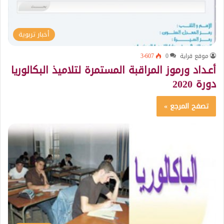
أخبار تربوية
موقع قراية
0
3٬607
أعـداد ورموز المراقبة المستمرة لتلاميذ البكالوريا
دورة 2020
تصفح المرجع »