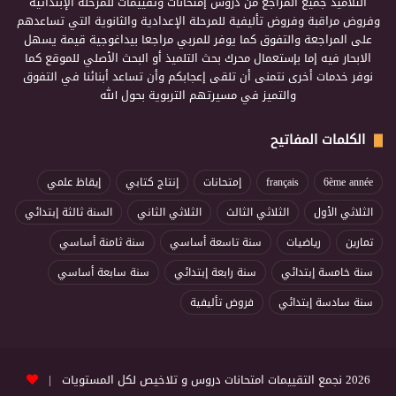
التلاميذ جميع المراجع من دروس إمتحانات وتقييمات للمرحلة الإبتدائية
وفروض مراقبة وفروض تأليفية للمرحلة الإعدادية والثانوية التي تساعدهم
على المراجعة والتفوق كما يوفر للمربي مراجعا بيداغوجية قيمة يسهل
الابحار فيه إما بإستعمال محرك بحث التلميذ أو البحث الأصلي للموقع كما
نوفر خدمات أخرى نتمنى أن تلقى إعجابكم وأن تساعد أبنائنا في التفوق
والتميز في مسيرتهم التربوية بحول الله
الكلمات المفاتيح
6ème année
français
إمتحانات
إنتاج كتابي
إيقاظ علمي
الثلاثي الأول
الثلاثي الثالث
الثلاثي الثاني
السنة ثالثة إبتدائي
تمارين
رياضيات
سنة تاسعة أساسي
سنة ثامنة أساسي
سنة خامسة إبتدائي
سنة رابعة إبتدائي
سنة سابعة أساسي
سنة سادسة إبتدائي
فروض تأليفية
2026 نجمع التقييمات امتحانات دروس و تلاخيص لكل المستويات |