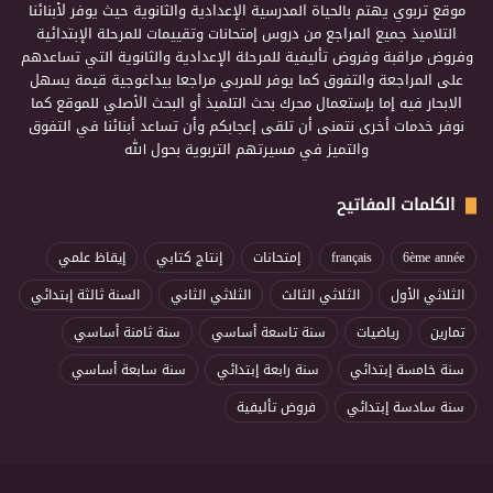
موقع تربوي يهتم بالحياة المدرسية الإعدادية والثانوية حيث يوفر لأبنائنا
التلاميذ جميع المراجع من دروس إمتحانات وتقييمات للمرحلة الإبتدائية
وفروض مراقبة وفروض تأليفية للمرحلة الإعدادية والثانوية التي تساعدهم
على المراجعة والتفوق كما يوفر للمربي مراجعا بيداغوجية قيمة يسهل
الابحار فيه إما بإستعمال محرك بحث التلميذ أو البحث الأصلي للموقع كما
نوفر خدمات أخرى نتمنى أن تلقى إعجابكم وأن تساعد أبنائنا في التفوق
والتميز في مسيرتهم التربوية بحول الله
الكلمات المفاتيح
6ème année
français
إمتحانات
إنتاج كتابي
إيقاظ علمي
الثلاثي الأول
الثلاثي الثالث
الثلاثي الثاني
السنة ثالثة إبتدائي
تمارين
رياضيات
سنة تاسعة أساسي
سنة ثامنة أساسي
سنة خامسة إبتدائي
سنة رابعة إبتدائي
سنة سابعة أساسي
سنة سادسة إبتدائي
فروض تأليفية