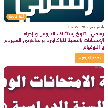
أخبار تربوية
موقع قراية
0
4٬852
رسمي : تاريخ إستئناف الدروس و إجراء
الإمتحانات بالنسبة للباكالوريا و مناظرتي السيزيام
و النوفيام
تصفح المرجع »