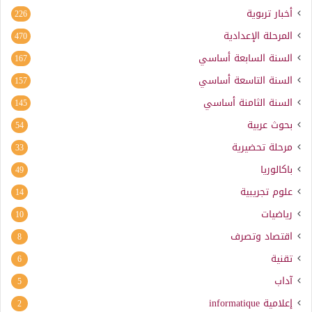
أخبار تربوية
226
المرحلة الإعدادية
470
السنة السابعة أساسي
167
السنة التاسعة أساسي
157
السنة الثامنة أساسي
145
بحوث عربية
54
مرحلة تحضيرية
33
باكالوريا
49
علوم تجريبية
14
رياضيات
10
اقتصاد وتصرف
8
تقنية
6
آداب
5
إعلامية
informatique
2