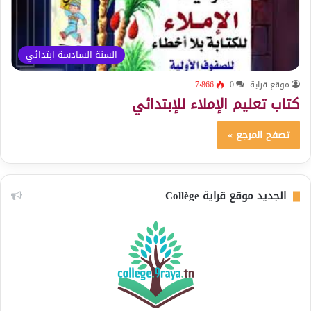
السنة السادسة ابتدائي
موقع قراية
0
7٬866
كتاب تعليم الإملاء للإبتدائي
تصفح المرجع »
الجديد موقع قراية Collège