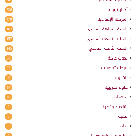
أخبار تربوية
226
المرحلة الإعدادية
470
السنة السابعة أساسي
167
السنة التاسعة أساسي
157
السنة الثامنة أساسي
145
بحوث عربية
54
مرحلة تحضيرية
33
باكالوريا
49
علوم تجريبية
14
رياضيات
10
اقتصاد وتصرف
8
تقنية
6
آداب
5
إعلامية
informatique
2