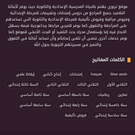
موقع تربوي يهتم بالحياة المدرسية الإعدادية والثانوية حيث يوفر لأبنائنا
التلاميذ جميع المراجع من دروس إمتحانات وتقييمات للمرحلة الإبتدائية
وفروض مراقبة وفروض تأليفية للمرحلة الإعدادية والثانوية التي تساعدهم
على المراجعة والتفوق كما يوفر للمربي مراجعا بيداغوجية قيمة يسهل
الابحار فيه إما بإستعمال محرك بحث التلميذ أو البحث الأصلي للموقع كما
نوفر خدمات أخرى نتمنى أن تلقى إعجابكم وأن تساعد أبنائنا في التفوق
والتميز في مسيرتهم التربوية بحول الله
الكلمات المفاتيح
6ème année
français
إمتحانات
إنتاج كتابي
إيقاظ علمي
الثلاثي الأول
الثلاثي الثالث
الثلاثي الثاني
السنة ثالثة إبتدائي
تمارين
رياضيات
سنة تاسعة أساسي
سنة ثامنة أساسي
سنة خامسة إبتدائي
سنة رابعة إبتدائي
سنة سابعة أساسي
سنة سادسة إبتدائي
فروض تأليفية