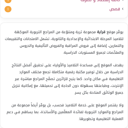
1
قصص
1
يوفّر موقع
قراية
مجموعة ثرية ومتنوّعة من المراجع التربوية الموجّهة
لتلاميذ المرحلة الابتدائية والإعدادية والثانوية، تشمل الامتحانات والتقييمات
والتمارين، إضافة إلى فروض المراقبة والفروض التأليفية والدروس
والملخّصات لجميع المستويات الدراسية.
يهدف الموقع إلى مساعدة التلاميذ والأولياء على تحقيق أفضل النتائج
الدراسية من خلال توفير مكتبة رقمية متكاملة تجمع مختلف الموارد
التعليمية في مكان واحد. كما يتيح للزائرين تصفّح المراجع مباشرة عبر
الإنترنت، وطباعتها بسهولة دون الحاجة إلى تحميلها، مع إمكانية تنزيل
جميع الوثائق المتاحة بكل يسر.
ولا يقتصر الموقع على خدمة التلاميذ فحسب، بل يوفّر أيضاً مجموعة من
المراجع والموارد التربوية لفائدة المعلّمين والأساتذة، بما يساهم في دعم
العملية التعليمية وتطويرها.