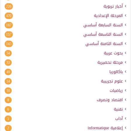
أخبار تربوية
226
المرحلة الإعدادية
470
السنة السابعة أساسي
167
السنة التاسعة أساسي
157
السنة الثامنة أساسي
145
بحوث عربية
54
مرحلة تحضيرية
33
باكالوريا
49
علوم تجريبية
14
رياضيات
10
اقتصاد وتصرف
8
تقنية
6
آداب
5
إعلامية
informatique
2