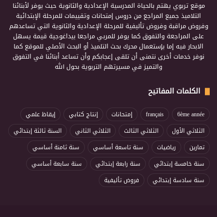
موقع تربوي يهتم بالحياة المدرسية الإعدادية والثانوية حيث يوفر لأبنائنا
التلاميذ جميع المراجع من دروس إمتحانات وتقييمات للمرحلة الإبتدائية
وفروض مراقبة وفروض تأليفية للمرحلة الإعدادية والثانوية التي تساعدهم
على المراجعة والتفوق كما يوفر للمربي مراجعا بيداغوجية قيمة يسهل
الابحار فيه إما بإستعمال محرك بحث التلميذ أو البحث الأصلي للموقع كما
نوفر خدمات أخرى نتمنى أن تلقى إعجابكم وأن تساعد أبنائنا في التفوق
والتميز في مسيرتهم التربوية بحول الله
الكلمات المفاتيح
6ème année
français
إمتحانات
إنتاج كتابي
إيقاظ علمي
الثلاثي الأول
الثلاثي الثالث
الثلاثي الثاني
السنة ثالثة إبتدائي
تمارين
رياضيات
سنة تاسعة أساسي
سنة ثامنة أساسي
سنة خامسة إبتدائي
سنة رابعة إبتدائي
سنة سابعة أساسي
سنة سادسة إبتدائي
فروض تأليفية