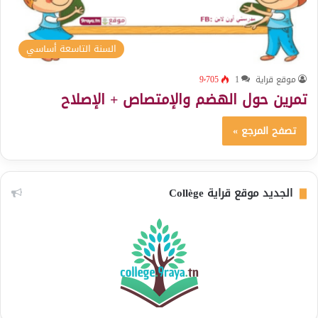
السنة التاسعة أساسي
موقع قراية
1
9٬705
تمرين حول الهضم والإمتصاص + الإصلاح
تصفح المرجع »
الجديد موقع قراية Collège