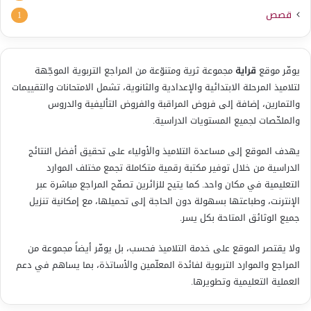
قصص
1
يوفّر موقع
قراية
مجموعة ثرية ومتنوّعة من المراجع التربوية الموجّهة
لتلاميذ المرحلة الابتدائية والإعدادية والثانوية، تشمل الامتحانات والتقييمات
والتمارين، إضافة إلى فروض المراقبة والفروض التأليفية والدروس
والملخّصات لجميع المستويات الدراسية.
يهدف الموقع إلى مساعدة التلاميذ والأولياء على تحقيق أفضل النتائج
الدراسية من خلال توفير مكتبة رقمية متكاملة تجمع مختلف الموارد
التعليمية في مكان واحد. كما يتيح للزائرين تصفّح المراجع مباشرة عبر
الإنترنت، وطباعتها بسهولة دون الحاجة إلى تحميلها، مع إمكانية تنزيل
جميع الوثائق المتاحة بكل يسر.
ولا يقتصر الموقع على خدمة التلاميذ فحسب، بل يوفّر أيضاً مجموعة من
المراجع والموارد التربوية لفائدة المعلّمين والأساتذة، بما يساهم في دعم
العملية التعليمية وتطويرها.