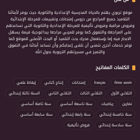
موقع تربوي يهتم بالحياة المدرسية الإعدادية والثانوية حيث يوفر لأبنائنا
التلاميذ جميع المراجع من دروس إمتحانات وتقييمات للمرحلة الإبتدائية
وفروض مراقبة وفروض تأليفية للمرحلة الإعدادية والثانوية التي تساعدهم
على المراجعة والتفوق كما يوفر للمربي مراجعا بيداغوجية قيمة يسهل
الابحار فيه إما بإستعمال محرك بحث التلميذ أو البحث الأصلي للموقع كما
نوفر خدمات أخرى نتمنى أن تلقى إعجابكم وأن تساعد أبنائنا في التفوق
والتميز في مسيرتهم التربوية بحول الله
الكلمات المفاتيح
6ème année
français
إمتحانات
إنتاج كتابي
إيقاظ علمي
الثلاثي الأول
الثلاثي الثالث
الثلاثي الثاني
السنة ثالثة إبتدائي
تمارين
رياضيات
سنة تاسعة أساسي
سنة ثامنة أساسي
سنة خامسة إبتدائي
سنة رابعة إبتدائي
سنة سابعة أساسي
سنة سادسة إبتدائي
فروض تأليفية