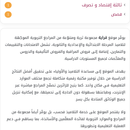
ثالثة إقتصاد و تصرف
1
قصص
1
يوفّر موقع
قراية
مجموعة ثرية ومتنوّعة من المراجع التربوية الموجّهة
لتلاميذ المرحلة الابتدائية والإعدادية والثانوية، تشمل الامتحانات والتقييمات
والتمارين، إضافة إلى فروض المراقبة والفروض التأليفية والدروس
والملخّصات لجميع المستويات الدراسية.
يهدف الموقع إلى مساعدة التلاميذ والأولياء على تحقيق أفضل النتائج
الدراسية من خلال توفير مكتبة رقمية متكاملة تجمع مختلف الموارد
التعليمية في مكان واحد. كما يتيح للزائرين تصفّح المراجع مباشرة عبر
الإنترنت، وطباعتها بسهولة دون الحاجة إلى تحميلها، مع إمكانية تنزيل
جميع الوثائق المتاحة بكل يسر.
ولا يقتصر الموقع على خدمة التلاميذ فحسب، بل يوفّر أيضاً مجموعة من
المراجع والموارد التربوية لفائدة المعلّمين والأساتذة، بما يساهم في دعم
العملية التعليمية وتطويرها.