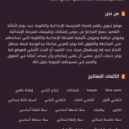
من نحن
موقع تربوي يهتم بالحياة المدرسية الإعدادية والثانوية حيث يوفر لأبنائنا
التلاميذ جميع المراجع من دروس إمتحانات وتقييمات للمرحلة الإبتدائية
وفروض مراقبة وفروض تأليفية للمرحلة الإعدادية والثانوية التي تساعدهم
على المراجعة والتفوق كما يوفر للمربي مراجعا بيداغوجية قيمة يسهل
الابحار فيه إما بإستعمال محرك بحث التلميذ أو البحث الأصلي للموقع كما
نوفر خدمات أخرى نتمنى أن تلقى إعجابكم وأن تساعد أبنائنا في التفوق
والتميز في مسيرتهم التربوية بحول الله
الكلمات المفاتيح
6ème année
français
إمتحانات
إنتاج كتابي
إيقاظ علمي
الثلاثي الأول
الثلاثي الثالث
الثلاثي الثاني
السنة ثالثة إبتدائي
تمارين
رياضيات
سنة تاسعة أساسي
سنة ثامنة أساسي
سنة خامسة إبتدائي
سنة رابعة إبتدائي
سنة سابعة أساسي