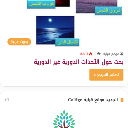
بحوث عربية
موقع قراية
0
8٬693
بحث حول الأحداث الدورية غير الدورية
تصفح المرجع »
الجديد موقع قراية Collège