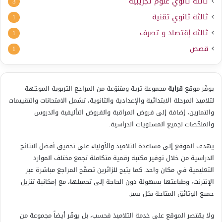
ثالثة ثانوي علوم تجريبية
3
ثالثة ثانوي تقنية
1
ثالثة إقتصاد و تصرف
1
قصص
1
يوفّر موقع
قراية
مجموعة ثرية ومتنوّعة من المراجع التربوية الموجّهة
لتلاميذ المرحلة الابتدائية والإعدادية والثانوية، تشمل الامتحانات والتقييمات
والتمارين، إضافة إلى فروض المراقبة والفروض التأليفية والدروس
والملخّصات لجميع المستويات الدراسية.
يهدف الموقع إلى مساعدة التلاميذ والأولياء على تحقيق أفضل النتائج
الدراسية من خلال توفير مكتبة رقمية متكاملة تجمع مختلف الموارد
التعليمية في مكان واحد. كما يتيح للزائرين تصفّح المراجع مباشرة عبر
الإنترنت، وطباعتها بسهولة دون الحاجة إلى تحميلها، مع إمكانية تنزيل
جميع الوثائق المتاحة بكل يسر.
ولا يقتصر الموقع على خدمة التلاميذ فحسب، بل يوفّر أيضاً مجموعة من