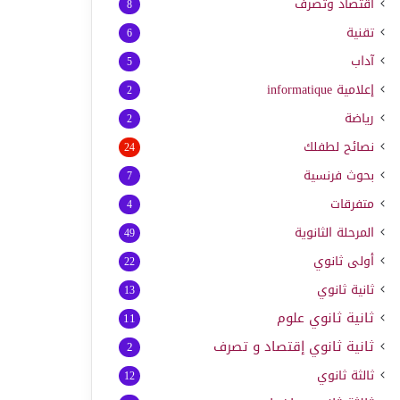
اقتصاد وتصرف
8
تقنية
6
آداب
5
إعلامية
informatique
2
رياضة
2
نصائح لطفلك
24
بحوث فرنسية
7
متفرقات
4
المرحلة الثانوية
49
أولى ثانوي
22
ثانية ثانوي
13
ثانية ثانوي علوم
11
ثانية ثانوي إقتصاد و تصرف
2
ثالثة ثانوي
12