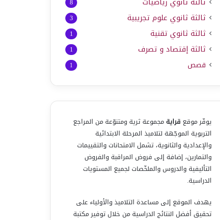
ثالثة ثانوي رياضيات
8
ثالثة ثانوي علوم تجريبية
3
ثالثة ثانوي تقنية
1
ثالثة إقتصاد و تصرف
1
قصص
1
يوفّر موقع
قراية
مجموعة ثرية ومتنوّعة من المراجع
التربوية الموجّهة لتلاميذ المرحلة الابتدائية
والإعدادية والثانوية، تشمل الامتحانات والتقييمات
والتمارين، إضافة إلى فروض المراقبة والفروض
التأليفية والدروس والملخّصات لجميع المستويات
الدراسية.
يهدف الموقع إلى مساعدة التلاميذ والأولياء على
تحقيق أفضل النتائج الدراسية من خلال توفير مكتبة