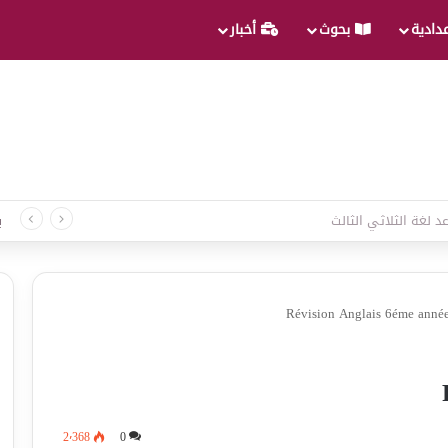
عدادية
بحوث
أخبار
د لغة الثلاثي الثالث
ب
Révision Anglais 6éme anné
2٬368
0