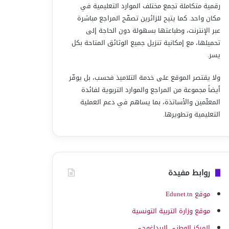
رقمية متكاملة تجمع مختلف الموارد التعليمية في
مكان واحد. كما يتيح للزائرين تصفّح المراجع مباشرة
عبر الإنترنت، وطباعتها بسهولة دون الحاجة إلى
تحميلها، مع إمكانية تنزيل جميع الوثائق المتاحة بكل
يسر.
ولا يقتصر الموقع على خدمة التلاميذ فحسب، بل يوفّر
أيضاً مجموعة من المراجع والموارد التربوية لفائدة
المعلّمين والأساتذة، بما يساهم في دعم العملية
التعليمية وتطويرها.
روابط مفيدة
موقع Edunet.tn
موقع وزارة التربية التونسية
المركز الوطني البيداغوجي