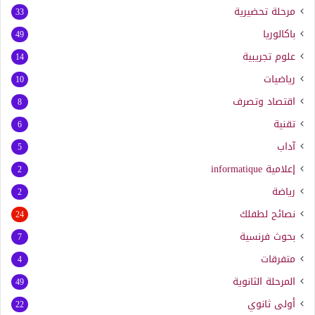
مرحلة تحضيرية
33
باكالوريا
49
علوم تجريبية
14
رياضيات
10
اقتصاد وتصرف
8
تقنية
6
آداب
5
إعلامية
informatique
2
رياضة
2
نصائح لطفلك
24
بحوث فرنسية
7
متفرقات
4
المرحلة الثانوية
49
أولى ثانوي
22