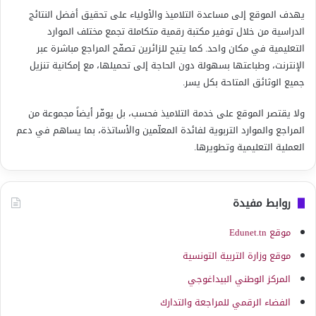
يهدف الموقع إلى مساعدة التلاميذ والأولياء على تحقيق أفضل النتائج
الدراسية من خلال توفير مكتبة رقمية متكاملة تجمع مختلف الموارد
التعليمية في مكان واحد. كما يتيح للزائرين تصفّح المراجع مباشرة عبر
الإنترنت، وطباعتها بسهولة دون الحاجة إلى تحميلها، مع إمكانية تنزيل
جميع الوثائق المتاحة بكل يسر.
ولا يقتصر الموقع على خدمة التلاميذ فحسب، بل يوفّر أيضاً مجموعة من
المراجع والموارد التربوية لفائدة المعلّمين والأساتذة، بما يساهم في دعم
العملية التعليمية وتطويرها.
روابط مفيدة
موقع Edunet.tn
موقع وزارة التربية التونسية
المركز الوطني البيداغوجي
الفضاء الرقمي للمراجعة والتدارك