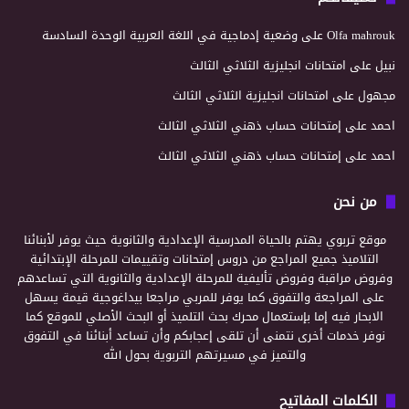
Olfa mahrouk
على
وضعية إدماجية في اللغة العربية الوحدة السادسة
نبيل
على
امتحانات انجليزية الثلاثي الثالث
مجهول
على
امتحانات انجليزية الثلاثي الثالث
احمد
على
إمتحانات حساب ذهني الثلاثي الثالث
احمد
على
إمتحانات حساب ذهني الثلاثي الثالث
من نحن
موقع تربوي يهتم بالحياة المدرسية الإعدادية والثانوية حيث يوفر لأبنائنا
التلاميذ جميع المراجع من دروس إمتحانات وتقييمات للمرحلة الإبتدائية
وفروض مراقبة وفروض تأليفية للمرحلة الإعدادية والثانوية التي تساعدهم
على المراجعة والتفوق كما يوفر للمربي مراجعا بيداغوجية قيمة يسهل
الابحار فيه إما بإستعمال محرك بحث التلميذ أو البحث الأصلي للموقع كما
نوفر خدمات أخرى نتمنى أن تلقى إعجابكم وأن تساعد أبنائنا في التفوق
والتميز في مسيرتهم التربوية بحول الله
الكلمات المفاتيح