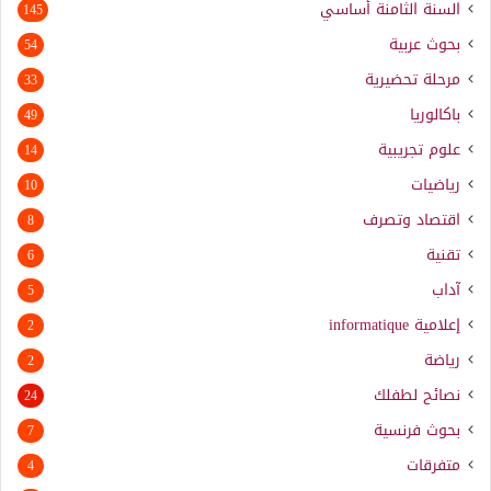
السنة الثامنة أساسي
145
بحوث عربية
54
مرحلة تحضيرية
33
باكالوريا
49
علوم تجريبية
14
رياضيات
10
اقتصاد وتصرف
8
تقنية
6
آداب
5
إعلامية
informatique
2
رياضة
2
نصائح لطفلك
24
بحوث فرنسية
7
متفرقات
4