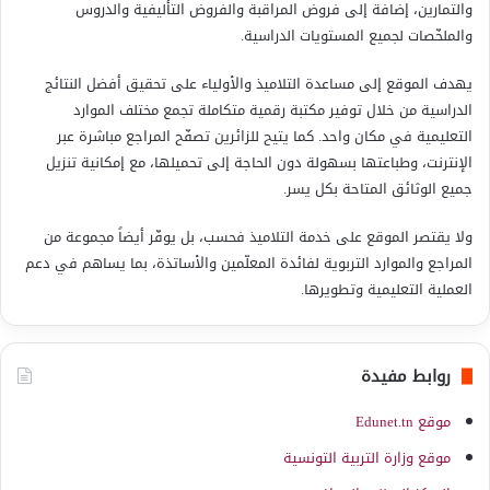
والتمارين، إضافة إلى فروض المراقبة والفروض التأليفية والدروس
والملخّصات لجميع المستويات الدراسية.
يهدف الموقع إلى مساعدة التلاميذ والأولياء على تحقيق أفضل النتائج
الدراسية من خلال توفير مكتبة رقمية متكاملة تجمع مختلف الموارد
التعليمية في مكان واحد. كما يتيح للزائرين تصفّح المراجع مباشرة عبر
الإنترنت، وطباعتها بسهولة دون الحاجة إلى تحميلها، مع إمكانية تنزيل
جميع الوثائق المتاحة بكل يسر.
ولا يقتصر الموقع على خدمة التلاميذ فحسب، بل يوفّر أيضاً مجموعة من
المراجع والموارد التربوية لفائدة المعلّمين والأساتذة، بما يساهم في دعم
العملية التعليمية وتطويرها.
روابط مفيدة
موقع Edunet.tn
موقع وزارة التربية التونسية