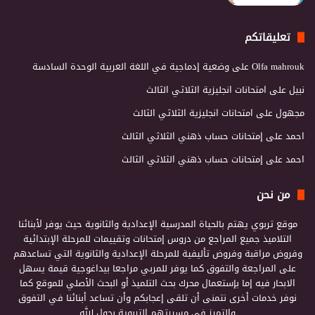
تعليقاتكم
Olfa mahrouk
على
وضعية إدماجية في اللغة العربية الوحدة السادسة
نبيل
على
امتحانات انجليزية الثلاثي الثالث
مجهول
على
امتحانات انجليزية الثلاثي الثالث
احمد
على
إمتحانات حساب ذهني الثلاثي الثالث
احمد
على
إمتحانات حساب ذهني الثلاثي الثالث
من نحن
موقع تربوي يهتم بالحياة المدرسية الإعدادية والثانوية حيث يوفر لأبنائنا
التلاميذ جميع المراجع من دروس إمتحانات وتقييمات للمرحلة الإبتدائية
وفروض مراقبة وفروض تأليفية للمرحلة الإعدادية والثانوية التي تساعدهم
على المراجعة والتفوق كما يوفر للمربي مراجعا بيداغوجية قيمة يسهل
الابحار فيه إما بإستعمال محرك بحث التلميذ أو البحث الأصلي للموقع كما
نوفر خدمات أخرى نتمنى أن تلقى إعجابكم وأن تساعد أبنائنا في التفوق
والتميز في مسيرتهم التربوية بحول الله