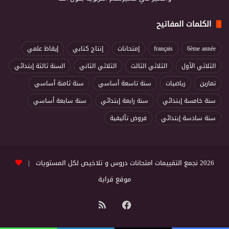
الكلمات المفاتيح
6ème année
français
إمتحانات
إنتاج كتابي
إيقاظ علمي
الثلاثي الأول
الثلاثي الثالث
الثلاثي الثاني
السنة ثالثة إبتدائي
تمارين
رياضيات
سنة تاسعة أساسي
سنة ثامنة أساسي
سنة خامسة إبتدائي
سنة رابعة إبتدائي
سنة سابعة أساسي
سنة سادسة إبتدائي
فروض تأليفية
2026 نجمع التقييمات امتحانات دروس و تلاخيص لكل المستويات |
موقع قراية
فيسبوك
ملخص