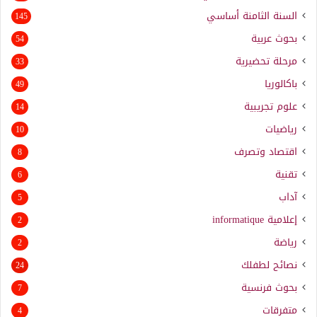
السنة الثامنة أساسي
145
بحوث عربية
54
مرحلة تحضيرية
33
باكالوريا
49
علوم تجريبية
14
رياضيات
10
اقتصاد وتصرف
8
تقنية
6
آداب
5
إعلامية
informatique
2
رياضة
2
نصائح لطفلك
24
بحوث فرنسية
7
متفرقات
4