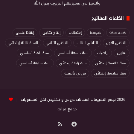
والتميز في مسيرتهم التربوية بحول الله
الكلمات المفاتيح
6ème année
français
إمتحانات
إنتاج كتابي
إيقاظ علمي
الثلاثي الأول
الثلاثي الثالث
الثلاثي الثاني
السنة ثالثة إبتدائي
تمارين
رياضيات
سنة تاسعة أساسي
سنة ثامنة أساسي
سنة خامسة إبتدائي
سنة رابعة إبتدائي
سنة سابعة أساسي
سنة سادسة إبتدائي
فروض تأليفية
2026 نجمع التقييمات امتحانات دروس و تلاخيص لكل المستويات |
موقع قراية
فيسبوك
ملخص