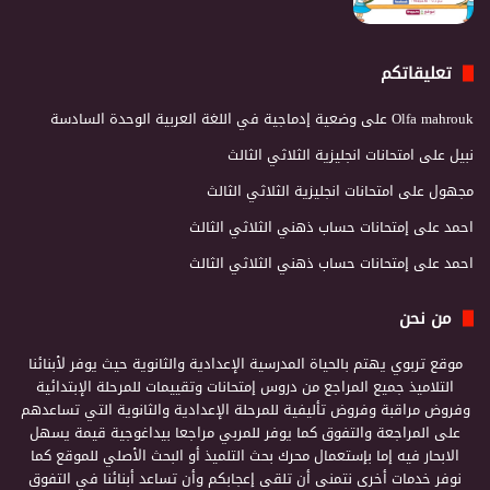
تعليقاتكم
Olfa mahrouk
على
وضعية إدماجية في اللغة العربية الوحدة السادسة
نبيل
على
امتحانات انجليزية الثلاثي الثالث
مجهول
على
امتحانات انجليزية الثلاثي الثالث
احمد
على
إمتحانات حساب ذهني الثلاثي الثالث
احمد
على
إمتحانات حساب ذهني الثلاثي الثالث
من نحن
موقع تربوي يهتم بالحياة المدرسية الإعدادية والثانوية حيث يوفر لأبنائنا
التلاميذ جميع المراجع من دروس إمتحانات وتقييمات للمرحلة الإبتدائية
وفروض مراقبة وفروض تأليفية للمرحلة الإعدادية والثانوية التي تساعدهم
على المراجعة والتفوق كما يوفر للمربي مراجعا بيداغوجية قيمة يسهل
الابحار فيه إما بإستعمال محرك بحث التلميذ أو البحث الأصلي للموقع كما
نوفر خدمات أخرى نتمنى أن تلقى إعجابكم وأن تساعد أبنائنا في التفوق