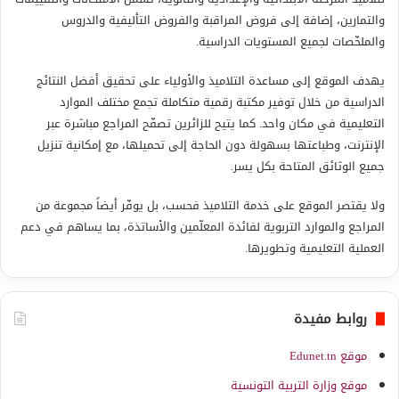
والتمارين، إضافة إلى فروض المراقبة والفروض التأليفية والدروس
والملخّصات لجميع المستويات الدراسية.
يهدف الموقع إلى مساعدة التلاميذ والأولياء على تحقيق أفضل النتائج
الدراسية من خلال توفير مكتبة رقمية متكاملة تجمع مختلف الموارد
التعليمية في مكان واحد. كما يتيح للزائرين تصفّح المراجع مباشرة عبر
الإنترنت، وطباعتها بسهولة دون الحاجة إلى تحميلها، مع إمكانية تنزيل
جميع الوثائق المتاحة بكل يسر.
ولا يقتصر الموقع على خدمة التلاميذ فحسب، بل يوفّر أيضاً مجموعة من
المراجع والموارد التربوية لفائدة المعلّمين والأساتذة، بما يساهم في دعم
العملية التعليمية وتطويرها.
روابط مفيدة
موقع Edunet.tn
موقع وزارة التربية التونسية