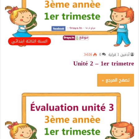
السنة الثالثة ابتدائي
أدمين 1 قراية
0
3٬616
Unité 2 – 1er trimetre
تصفح المرجع »