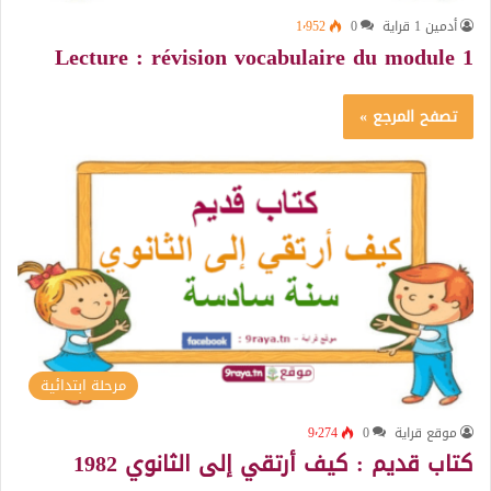
أدمين 1 قراية
0
1٬952
Lecture : révision vocabulaire du module 1
تصفح المرجع »
مرحلة ابتدائية
موقع قراية
0
9٬274
كتاب قديم : كيف أرتقي إلى الثانوي 1982