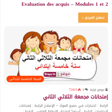
Evaluation des acquis – Modules 1 et 2
تصفح المرجع »
السنة الخامسة ابتدائي
موقع قراية
0
75٬815
إمتحانات مجمعة الثلاثي الثاني
الرابط : اختبارات في جميع المواد + الإصلاح الرابط : إمتحانات
الرياضيات الرابط : أستعدّ لإمتحان الإيقاظ العلمي الرابط :…