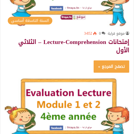
السنة التاسعة أساسي
موقع قراية
0
3٬852
إمتحانات Lecture-Comprehension – الثلاثي
الأول
تصفح المرجع »