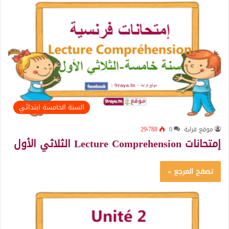
السنة الخامسة ابتدائي
موقع قراية
0
29٬788
إمتحانات Lecture Comprehension الثلاثي الأول
تصفح المرجع »