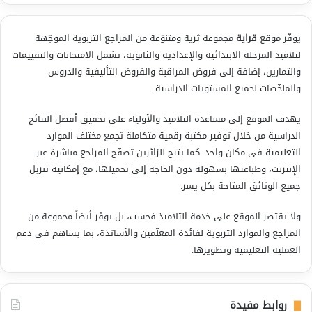
يوفّر موقع
قراية
مجموعة ثرية ومتنوّعة من المراجع التربوية الموجّهة
لتلاميذ المرحلة الابتدائية والإعدادية والثانوية، تشمل الامتحانات والتقييمات
والتمارين، إضافة إلى فروض المراقبة والفروض التأليفية والدروس
والملخّصات لجميع المستويات الدراسية.
يهدف الموقع إلى مساعدة التلاميذ والأولياء على تحقيق أفضل النتائج
الدراسية من خلال توفير مكتبة رقمية متكاملة تجمع مختلف الموارد
التعليمية في مكان واحد. كما يتيح للزائرين تصفّح المراجع مباشرة عبر
الإنترنت، وطباعتها بسهولة دون الحاجة إلى تحميلها، مع إمكانية تنزيل
جميع الوثائق المتاحة بكل يسر.
ولا يقتصر الموقع على خدمة التلاميذ فحسب، بل يوفّر أيضاً مجموعة من
المراجع والموارد التربوية لفائدة المعلّمين والأساتذة، بما يساهم في دعم
العملية التعليمية وتطويرها.
روابط مفيدة