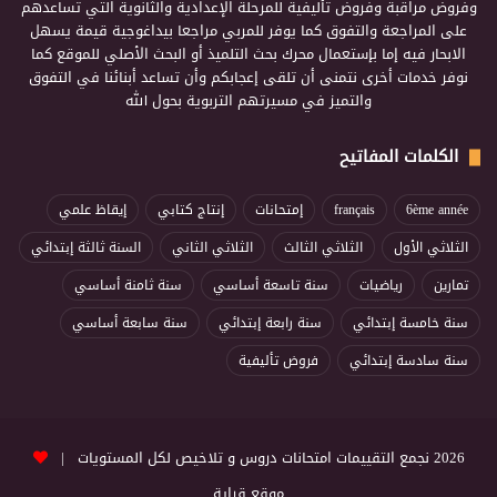
وفروض مراقبة وفروض تأليفية للمرحلة الإعدادية والثانوية التي تساعدهم
على المراجعة والتفوق كما يوفر للمربي مراجعا بيداغوجية قيمة يسهل
الابحار فيه إما بإستعمال محرك بحث التلميذ أو البحث الأصلي للموقع كما
نوفر خدمات أخرى نتمنى أن تلقى إعجابكم وأن تساعد أبنائنا في التفوق
والتميز في مسيرتهم التربوية بحول الله
الكلمات المفاتيح
6ème année
français
إمتحانات
إنتاج كتابي
إيقاظ علمي
الثلاثي الأول
الثلاثي الثالث
الثلاثي الثاني
السنة ثالثة إبتدائي
تمارين
رياضيات
سنة تاسعة أساسي
سنة ثامنة أساسي
سنة خامسة إبتدائي
سنة رابعة إبتدائي
سنة سابعة أساسي
سنة سادسة إبتدائي
فروض تأليفية
2026 نجمع التقييمات امتحانات دروس و تلاخيص لكل المستويات |
موقع قراية