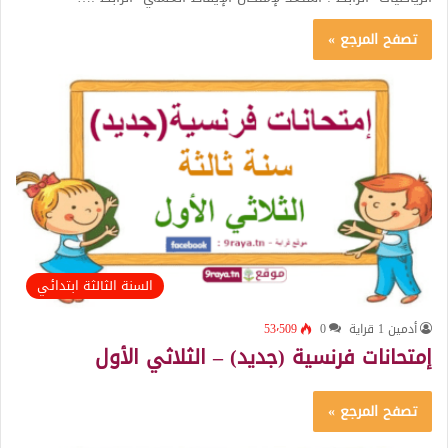
تصفح المرجع »
السنة الثالثة ابتدائي
أدمين 1 قراية
0
53٬509
إمتحانات فرنسية (جديد) – الثلاثي الأول
تصفح المرجع »