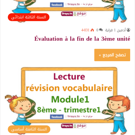
السنة الثالثة ابتدائي
أدمين 1 قراية
0
4٬031
Évaluation à la fin de la 3ème unité
تصفح المرجع »
السنة الثامنة أساسي