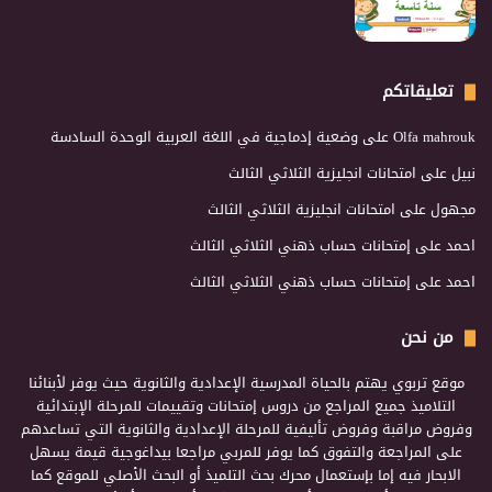
تعليقاتكم
Olfa mahrouk
على
وضعية إدماجية في اللغة العربية الوحدة السادسة
نبيل
على
امتحانات انجليزية الثلاثي الثالث
مجهول
على
امتحانات انجليزية الثلاثي الثالث
احمد
على
إمتحانات حساب ذهني الثلاثي الثالث
احمد
على
إمتحانات حساب ذهني الثلاثي الثالث
من نحن
موقع تربوي يهتم بالحياة المدرسية الإعدادية والثانوية حيث يوفر لأبنائنا
التلاميذ جميع المراجع من دروس إمتحانات وتقييمات للمرحلة الإبتدائية
وفروض مراقبة وفروض تأليفية للمرحلة الإعدادية والثانوية التي تساعدهم
على المراجعة والتفوق كما يوفر للمربي مراجعا بيداغوجية قيمة يسهل
الابحار فيه إما بإستعمال محرك بحث التلميذ أو البحث الأصلي للموقع كما