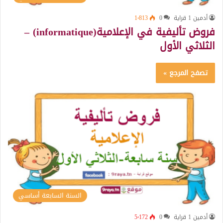
أدمين 1 قراية
0
1٬813
فروض تأليفية في الإعلامية(informatique) –
الثلاثي الأول
تصفح المرجع »
السنة السابعة أساسي
أدمين 1 قراية
0
5٬172