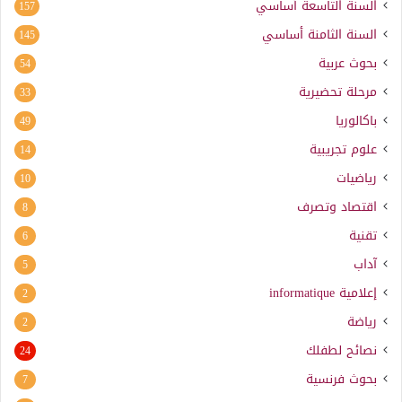
السنة التاسعة أساسي
157
السنة الثامنة أساسي
145
بحوث عربية
54
مرحلة تحضيرية
33
باكالوريا
49
علوم تجريبية
14
رياضيات
10
اقتصاد وتصرف
8
تقنية
6
آداب
5
إعلامية
informatique
2
رياضة
2
نصائح لطفلك
24
بحوث فرنسية
7