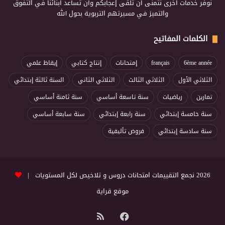
نوفر خدمات أخرى نتمنى أن تلقى إعجابكم وأن تساعد أبنائنا في التفوق
والتميز في مسيرتهم التربوية بحول الله
الكلمات المفاتيح
6ème année
français
إمتحانات
إنتاج كتابي
إيقاظ علمي
الثلاثي الأول
الثلاثي الثالث
الثلاثي الثاني
السنة ثالثة إبتدائي
تمارين
رياضيات
سنة تاسعة أساسي
سنة ثامنة أساسي
سنة خامسة إبتدائي
سنة رابعة إبتدائي
سنة سابعة أساسي
سنة سادسة إبتدائي
فروض تأليفية
2026 نجمع التقييمات امتحانات دروس و تلاخيص لكل المستويات |
موقع قراية
فيسبوك
ملخص