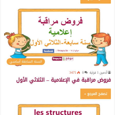
السنة السابعة أساسي
أدمين 1 قراية
0
3٬671
فروض مراقبة في الإعلامية – الثلاثي الأول
تصفح المرجع »