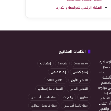
الفضاء الرقمي للمراجعة والتدارك
الكلمات المفاتيح
إعدادية
6ème année
français
إمتحانات
ذ جميع
للمرحلة
إنتاج كتابي
إيقاظ علمي
ليفية
الثلاثي الأول
الثلاثي الثالث
ساعدهم
ي مراجعا
الثلاثي الثاني
السنة ثالثة إبتدائي
 إما
تمارين
رياضيات
سنة تاسعة أساسي
 الأصلي
أن تلقى
سنة ثامنة أساسي
سنة خامسة إبتدائي
 والتميز