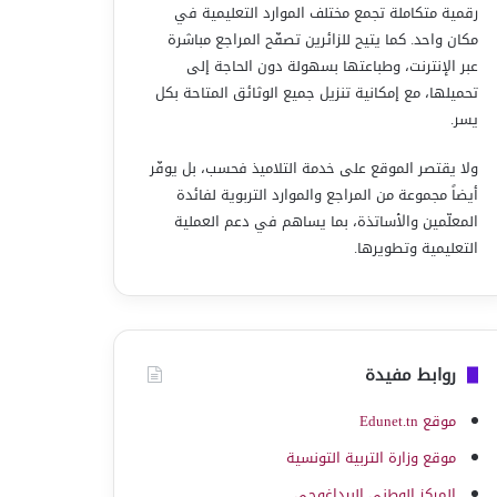
رقمية متكاملة تجمع مختلف الموارد التعليمية في
مكان واحد. كما يتيح للزائرين تصفّح المراجع مباشرة
عبر الإنترنت، وطباعتها بسهولة دون الحاجة إلى
تحميلها، مع إمكانية تنزيل جميع الوثائق المتاحة بكل
يسر.
ولا يقتصر الموقع على خدمة التلاميذ فحسب، بل يوفّر
أيضاً مجموعة من المراجع والموارد التربوية لفائدة
المعلّمين والأساتذة، بما يساهم في دعم العملية
التعليمية وتطويرها.
روابط مفيدة
موقع Edunet.tn
موقع وزارة التربية التونسية
المركز الوطني البيداغوجي