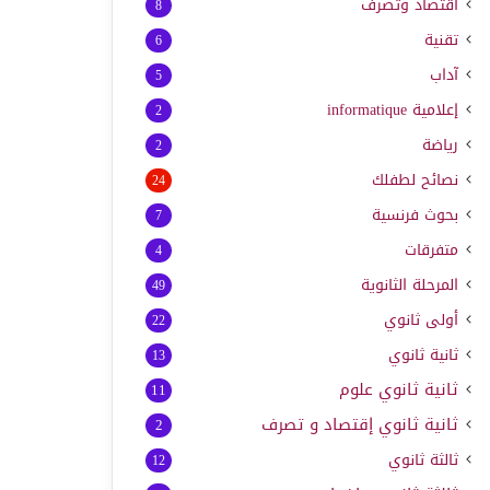
اقتصاد وتصرف
8
تقنية
6
آداب
5
إعلامية
informatique
2
رياضة
2
نصائح لطفلك
24
بحوث فرنسية
7
متفرقات
4
المرحلة الثانوية
49
أولى ثانوي
22
ثانية ثانوي
13
ثانية ثانوي علوم
11
ثانية ثانوي إقتصاد و تصرف
2
ثالثة ثانوي
12