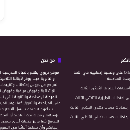
اتكم
من نحن
Olf
على
وضعية إدماجية في اللغة
موقع تربوي يهتم بالحياة المدرسية ال
لوحدة السادسة
والثانوية حيث يوفر لأبنائنا التلامي
المراجع من دروس إمتحانات وتقييمات 
امتحانات انجليزية الثلاثي الثالث
الإبتدائية وفروض مراقبة وفروض تأ
للمرحلة الإعدادية والثانوية التي ت
ى
امتحانات انجليزية الثلاثي الثالث
على المراجعة والتفوق كما يوفر للمرب
إمتحانات حساب ذهني الثلاثي الثالث
بيداغوجية قيمة يسهل الابحار فيه
بإستعمال محرك بحث التلميذ أو البحث
إمتحانات حساب ذهني الثلاثي الثالث
للموقع كما نوفر خدمات أخرى نتمنى 
إعجابكم وأن تساعد أبنائنا في التفوق