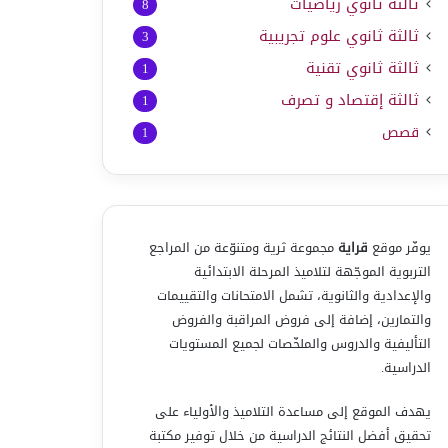
ثالثة ثانوي رياضيات
8
ثالثة ثانوي علوم تجريبية
3
ثالثة ثانوي تقنية
1
ثالثة إقتصاد و تصرف
1
قصص
1
يوفّر موقع
قراية
مجموعة ثرية ومتنوّعة من المراجع
التربوية الموجّهة لتلاميذ المرحلة الابتدائية
والإعدادية والثانوية، تشمل الامتحانات والتقييمات
والتمارين، إضافة إلى فروض المراقبة والفروض
التأليفية والدروس والملخّصات لجميع المستويات
الدراسية.
يهدف الموقع إلى مساعدة التلاميذ والأولياء على
تحقيق أفضل النتائج الدراسية من خلال توفير مكتبة