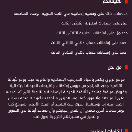
تعليقاتكم
Olfa mahrouk
على
وضعية إدماجية في اللغة العربية الوحدة السادسة
نبيل
على
امتحانات انجليزية الثلاثي الثالث
مجهول
على
امتحانات انجليزية الثلاثي الثالث
احمد
على
إمتحانات حساب ذهني الثلاثي الثالث
احمد
على
إمتحانات حساب ذهني الثلاثي الثالث
من نحن
موقع تربوي يهتم بالحياة المدرسية الإعدادية والثانوية حيث يوفر لأبنائنا
التلاميذ جميع المراجع من دروس إمتحانات وتقييمات للمرحلة الإبتدائية
وفروض مراقبة وفروض تأليفية للمرحلة الإعدادية والثانوية التي تساعدهم
على المراجعة والتفوق كما يوفر للمربي مراجعا بيداغوجية قيمة يسهل
الابحار فيه إما بإستعمال محرك بحث التلميذ أو البحث الأصلي للموقع كما
نوفر خدمات أخرى نتمنى أن تلقى إعجابكم وأن تساعد أبنائنا في التفوق
والتميز في مسيرتهم التربوية بحول الله
الكلمات المفاتيح