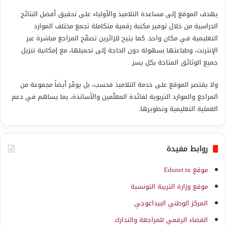
يهدف الموقع إلى مساعدة التلاميذ والأولياء على تحقيق أفضل النتائج
الدراسية من خلال توفير مكتبة رقمية متكاملة تجمع مختلف الموارد
التعليمية في مكان واحد. كما يتيح للزائرين تصفّح المراجع مباشرة عبر
الإنترنت، وطباعتها بسهولة دون الحاجة إلى تحميلها، مع إمكانية تنزيل
جميع الوثائق المتاحة بكل يسر.
ولا يقتصر الموقع على خدمة التلاميذ فحسب، بل يوفّر أيضاً مجموعة من
المراجع والموارد التربوية لفائدة المعلّمين والأساتذة، بما يساهم في دعم
العملية التعليمية وتطويرها.
روابط مفيدة
موقع Edunet.tn
موقع وزارة التربية التونسية
المركز الوطني البيداغوجي
الفضاء الرقمي للمراجعة والتدارك