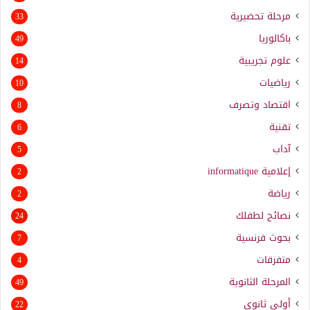
مرحلة تحضيرية
33
باكالوريا
49
علوم تجريبية
14
رياضيات
10
اقتصاد وتصرف
8
تقنية
6
آداب
5
إعلامية
informatique
2
رياضة
2
نصائح لطفلك
24
بحوث فرنسية
7
متفرقات
4
المرحلة الثانوية
49
أولى ثانوي
22